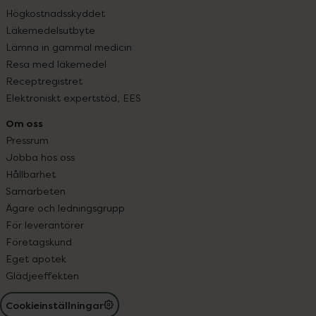
Högkostnadsskyddet
Läkemedelsutbyte
Lämna in gammal medicin
Resa med läkemedel
Receptregistret
Elektroniskt expertstöd, EES
Om oss
Pressrum
Jobba hos oss
Hållbarhet
Samarbeten
Ägare och ledningsgrupp
För leverantörer
Företagskund
Eget apotek
Glädjeeffekten
Cookieinställningar