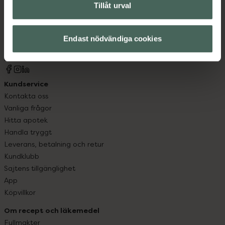
Tillåt urval
Kronans Apotek finns här för dig. Du hittar oss från Skåne i
syd till Lappland i norr, och online i mobilen och på
datorn. Oavsett vem du är så är det vårt uppdrag att
Endast nödvändiga cookies
hjälpa just dig att må lite bättre. Välkommen att prata
med oss.
Kundservice
Kontakta oss
Vanliga frågor
Hitta apotek
Handla tryggt
Leverans, betalning och retur
Kundklubb
Sajtens tillgänglighet
App
Köpvillkor
Om recept och läkemedel
Fullmakter