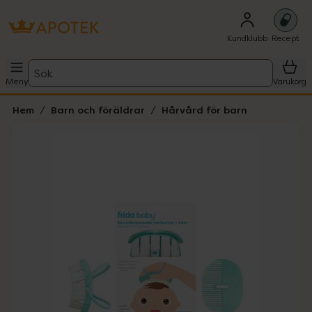
Kundklubb
Recept
Sök
Meny
Varukorg
Hem
Barn och föräldrar
Hårvård för barn
Hoppa över Lista
Lista: . Innehåller 4 objekt.