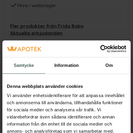
Finns i webblager
Fler produkter från Frida Baby
Aktuella erbjudanden
Beskrivning
Dölj
Samtycke
Information
Om
Mjuk borste för enhandsborstning, följer
barnets huvud
Jämförpris
139 kr
/
st
Denna webbplats använder cookies
EAN:
01220000221215
Vi använder enhetsidentifierare för att anpassa innehållet
och annonserna till användarna, tillhandahålla funktioner
Kategorier:
för sociala medier och analysera vår trafik. Vi
Barn och föräldrar
Hårvård för barn
vidarebefordrar även sådana identifierare och annan
information från din enhet till de sociala medier och
annons- och analysföretag som vi samarbetar med.