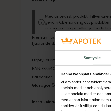
Medicinteknisk produkt. Tillverkare
genom CE-märkning att produkten ä
använda och uppfyller gällande kra
Premium läsglasögon. Reptålig lins. Bek
fjädrande skalm.
Samtycke
Uppfyller kraven i EN 14139:2010 och ISO
EAN:
07340223501704
Denna webbplats använder 
Kategorier:
Vi använder enhetsidentifierar
Glasögon
Ögon och öron
sociala medier och analysera 
till de sociala medier och a
med annan information som du 
Instruktioner
cookies är frivilligt och du k