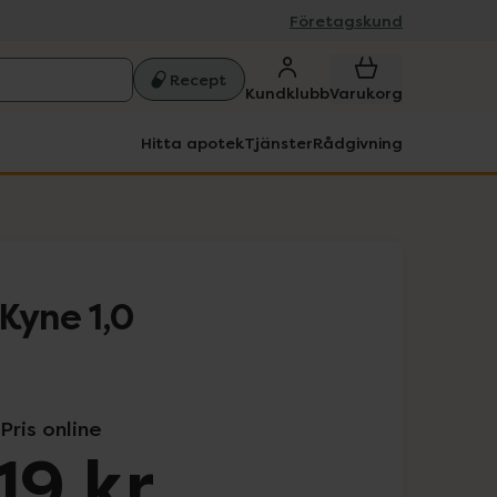
Företagskund
Recept
Kundklubb
Varukorg
Hitta apotek
Tjänster
Rådgivning
Kyne 1,0
Pris online
19 kr