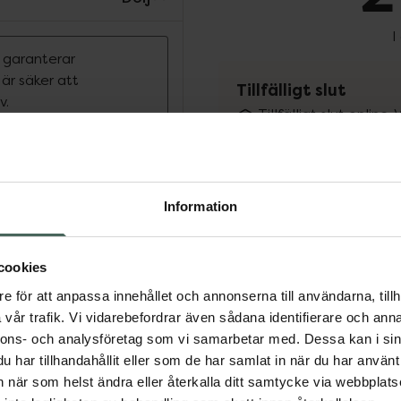
I
n garanterar
r säker att
Tillfälligt slut
v.
Tillfälligt slut online
väm passform med
fysiska Kronans Apote
Se 
Information
 16034:2002
Få mejl när varan fin
Din e-postadress
cookies
e för att anpassa innehållet och annonserna till användarna, tillh
vill
Jag accepterar
vår trafik. Vi vidarebefordrar även sådana identifierare och anna
nnons- och analysföretag som vi samarbetar med. Dessa kan i sin
Spara
har tillhandahållit eller som de har samlat in när du har använt 
Visa
an när som helst ändra eller återkalla ditt samtycke via webbplats