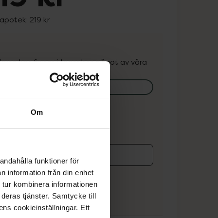
 apotek:
219 kr
. Varan kan finnas i lager hos något av våra
k.
lagerstatus på apotek
Om
ns i lager online
andahålla funktioner för
koren
n information från din enhet
 tur kombinera informationen
deras tjänster. Samtycke till
ens cookieinställningar. Ett