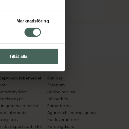
Marknadsföring
Tillåt alla
cept och läkemedel
Om oss
kter
Pressrum
tnadsskyddet
Jobba hos oss
edelsutbyte
Hållbarhet
in gammal medicin
Samarbeten
med läkemedel
Ägare och ledningsgrupp
registret
För leverantörer
oniskt expertstöd, EES
Företagskund