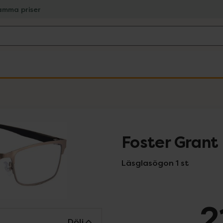
amma priser
Foster Grant 
Läsglasögon 1 st
2
Dölj