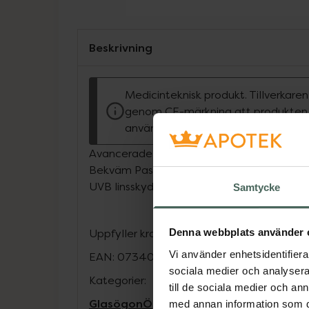
Beskrivning
Medicinteknisk produkt. Tillverkare
genom CE-märkning att produkten ä
använda och uppfyller gällande kra
Avancerade läsglasögon. Hjälper till att filt
Bekväm Passform med fjädrande skalm. Re
UVB linsskydd.
Samtycke
Uppfyller kraven i EN 14139:2010 och ISO
Denna webbplats använder 
Vi använder enhetsidentifierar
EAN:
07340223502039
sociala medier och analysera 
Kategorier:
till de sociala medier och a
Glasögon
Ögon och öron
med annan information som du 