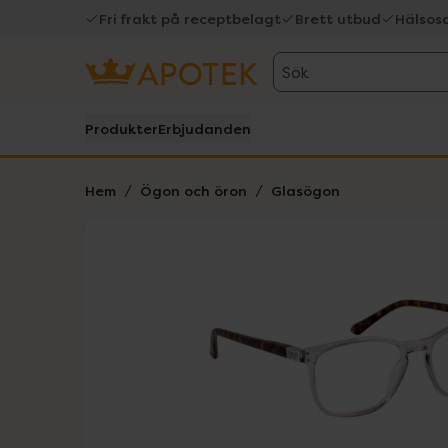
Fri frakt på receptbelagt
Brett utbud
Hälsos
Sök
Produkter
Erbjudanden
Hem
Ögon och öron
Glasögon
Hoppa över Lista
Lista: . Innehåller 1 objekt.