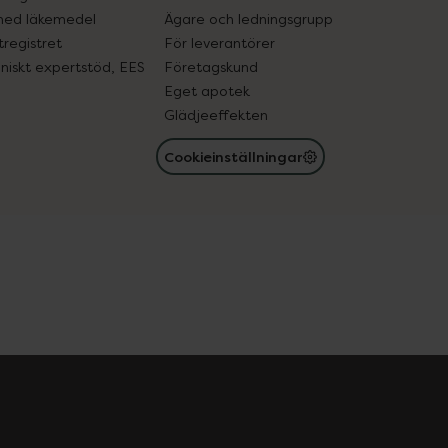
med läkemedel
Ägare och ledningsgrupp
registret
För leverantörer
oniskt expertstöd, EES
Företagskund
Eget apotek
Glädjeeffekten
Cookieinställningar