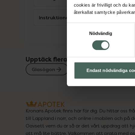
cookies är frivilligt och du k
återkallat samtycke påverkar 
Instruktioner
Samtyckesval
Nödvändig
Upptäck flera produkter inom
Glasögon
Ögon och öron
Endast nödvändiga co
Kronans Apotek finns här för dig. Du hittar oss fr
till Lappland i norr, och online i mobilen och på d
Oavsett vem du är så är det vårt uppdrag att hjä
att må lite bättre. Välkommen att prata med os