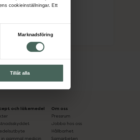
ens cookieinställningar. Ett
Marknadsföring
Tillåt alla
cept och läkemedel
Om oss
kter
Pressrum
tnadsskyddet
Jobba hos oss
edelsutbyte
Hållbarhet
in gammal medicin
Samarbeten