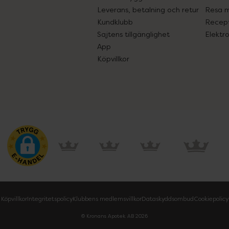
Leverans, betalning och retur
Resa 
Kundklubb
Recept
Sajtens tillgänglighet
Elektr
App
Köpvillkor
Köpvillkor
Integritetspolicy
Klubbens medlemsvillkor
Dataskyddsombud
Cookiepolicy
© Kronans Apotek AB
2026