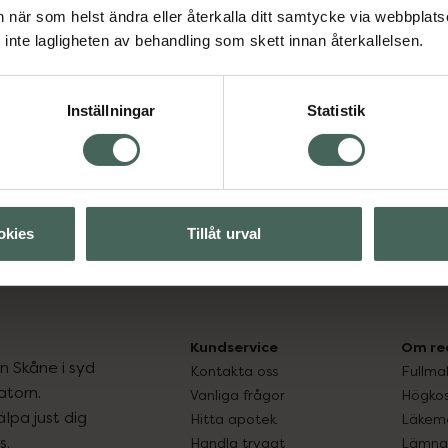
Aktuella erbjudanden
an när som helst ändra eller återkalla ditt samtycke via webbplats
inte lagligheten av behandling som skett innan återkallelsen.
Visa
Inställningar
Statistik
okies
Tillåt urval
Kundservice
Om re
ån Skåne i syd
Kontakta oss
Fullma
atorn.
Vanliga frågor
Högkos
lpa just dig
Hitta apotek
Läkem
s.
Handla tryggt
Lämna 