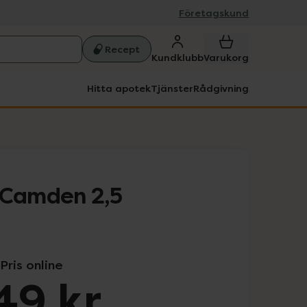
Företagskund
Recept
Kundklubb
Varukorg
Hitta apotek
Tjänster
Rådgivning
 Camden 2,5
Pris online
49 kr