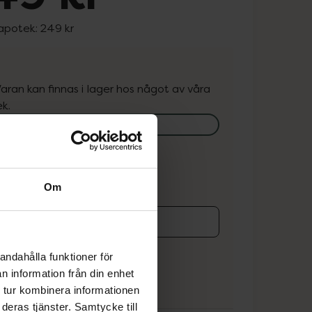
 apotek:
249 kr
. Varan kan finnas i lager hos något av våra
k.
lagerstatus på apotek
ns i lager online
Om
koren
andahålla funktioner för
n information från din enhet
 tur kombinera informationen
deras tjänster. Samtycke till