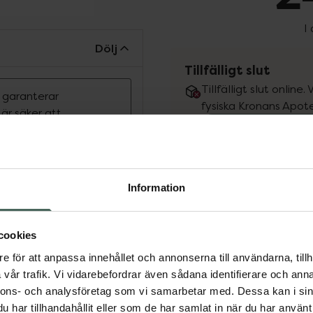
I
Dölj
Tillfälligt slut
Tillfälligt slut online
n garanterar
fysiska Kronans Apote
r säker att
Se 
v.
rera Blåviolett ljus.
Få mejl när varan fin
ptålig lins. 100% UVA-
Information
Din e-postadress
 16034:2002
cookies
vill
Jag accepterar
e för att anpassa innehållet och annonserna till användarna, tillh
Spara
vår trafik. Vi vidarebefordrar även sådana identifierare och anna
nnons- och analysföretag som vi samarbetar med. Dessa kan i sin
har tillhandahållit eller som de har samlat in när du har använt 