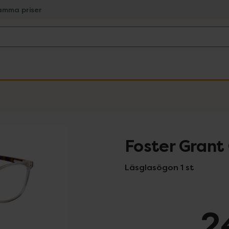
amma priser
Foster Grant
Läsglasögon 1 st
2