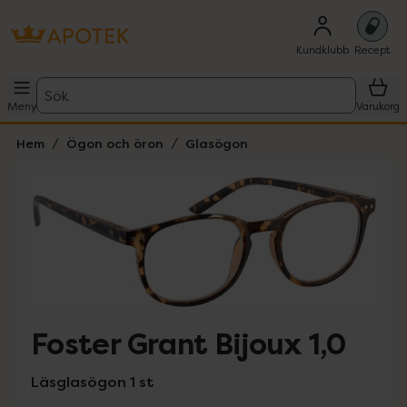
Kundklubb
Recept
Sök
Meny
Varukorg
Hem
Ögon och öron
Glasögon
Hoppa över Lista
Lista: . Innehåller 1 objekt.
Foster Grant Bijoux 1,0
Läsglasögon 1 st