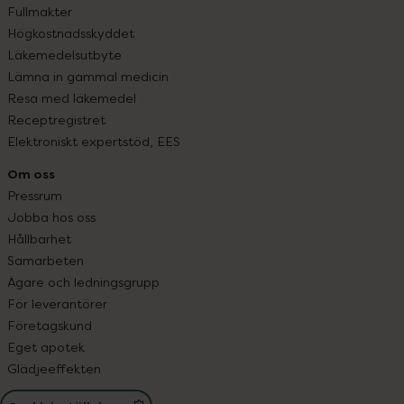
Fullmakter
Högkostnadsskyddet
Läkemedelsutbyte
Lämna in gammal medicin
Resa med läkemedel
Receptregistret
Elektroniskt expertstöd, EES
Om oss
Pressrum
Jobba hos oss
Hållbarhet
Samarbeten
Ägare och ledningsgrupp
För leverantörer
Företagskund
Eget apotek
Glädjeeffekten