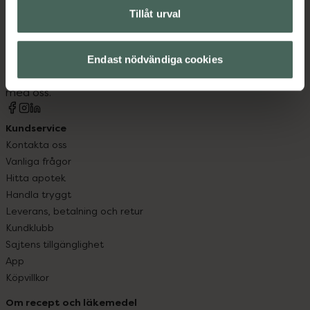
Tillåt urval
Kronans Apotek finns här för dig. Du hittar oss från Skåne i
syd till Lappland i norr, och online i mobilen och på
datorn. Oavsett vem du är så är det vårt uppdrag att
Endast nödvändiga cookies
hjälpa just dig att må lite bättre. Välkommen att prata
med oss.
Kundservice
Kontakta oss
Vanliga frågor
Hitta apotek
Handla tryggt
Leverans, betalning och retur
Kundklubb
Sajtens tillgänglighet
App
Köpvillkor
Om recept och läkemedel