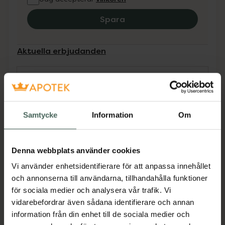
Spara
Aktuella erbjudanden
Beskrivning
Dölj
Samtycke
Information
Om
Medicinteknisk produkt.
Tillverkaren garanterar genom
CE-märkning att produkten är
Denna webbplats använder cookies
säker att använda och uppfyller
gällande krav.
Vi använder enhetsidentifierare för att anpassa innehållet
och annonserna till användarna, tillhandahålla funktioner
Läsglasögon. Reptålig lins. Bekväm Passform
för sociala medier och analysera vår trafik. Vi
med fjädrande skalm.
vidarebefordrar även sådana identifierare och annan
information från din enhet till de sociala medier och