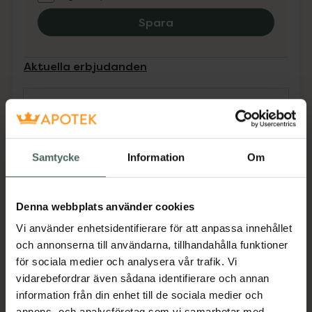
Spara
Aktuella erbjudanden
Beskrivning
Dölj
Medicinteknisk produkt.
Samtycke
Information
Om
Tillverkaren garanterar genom
CE-märkning att produkten är
säker att använda och uppfyller
Denna webbplats använder cookies
gällande krav.
Vi använder enhetsidentifierare för att anpassa innehållet
och annonserna till användarna, tillhandahålla funktioner
Premium läsglasögon. Reptålig lins. Bekväm
för sociala medier och analysera vår trafik. Vi
passform med fjädrande skalm.
vidarebefordrar även sådana identifierare och annan
information från din enhet till de sociala medier och
annons- och analysföretag som vi samarbetar med.