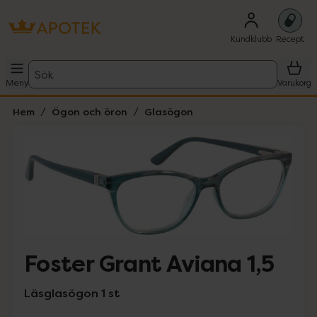
Kundklubb
Recept
Sök
Meny
Varukorg
Hem
Ögon och öron
Glasögon
Hoppa över Lista
Lista: . Innehåller 1 objekt.
Foster Grant Aviana 1,5
Läsglasögon 1 st