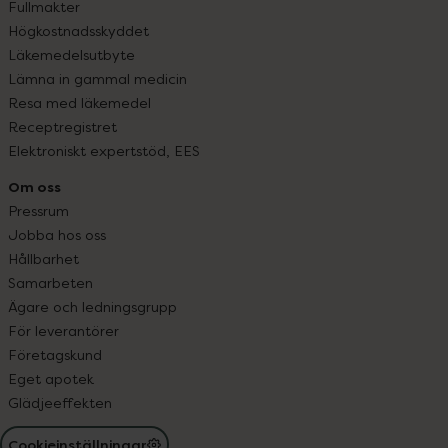
Fullmakter
Högkostnadsskyddet
Läkemedelsutbyte
Lämna in gammal medicin
Resa med läkemedel
Receptregistret
Elektroniskt expertstöd, EES
Om oss
Pressrum
Jobba hos oss
Hållbarhet
Samarbeten
Ägare och ledningsgrupp
För leverantörer
Företagskund
Eget apotek
Glädjeeffekten
Cookieinställningar