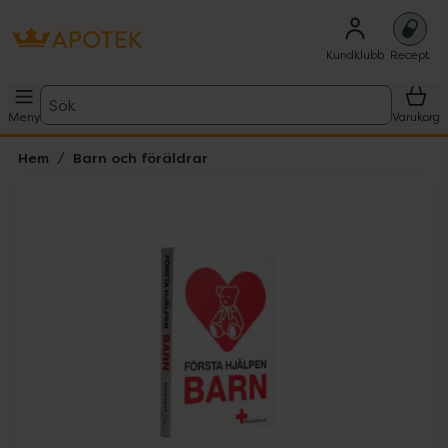
Kundklubb
Recept
Sök
Meny
Varukorg
Hem
Barn och föräldrar
Hoppa över Lista
Lista: . Innehåller 1 objekt.