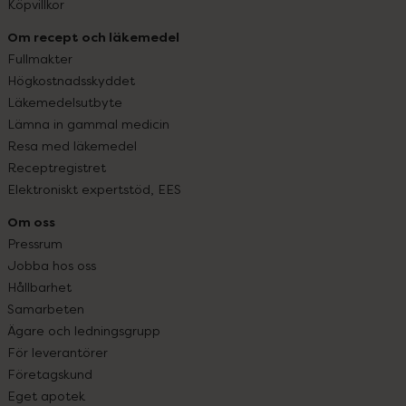
Köpvillkor
Om recept och läkemedel
Fullmakter
Högkostnadsskyddet
Läkemedelsutbyte
Lämna in gammal medicin
Resa med läkemedel
Receptregistret
Elektroniskt expertstöd, EES
Om oss
Pressrum
Jobba hos oss
Hållbarhet
Samarbeten
Ägare och ledningsgrupp
För leverantörer
Företagskund
Eget apotek