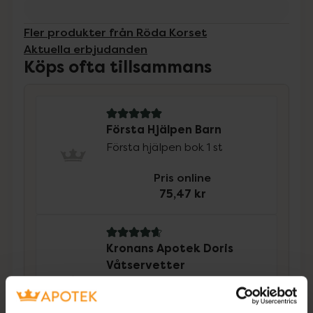
Fler produkter från Röda Korset
Aktuella erbjudanden
Köps ofta tillsammans
5 av 5 i omdöme
Första Hjälpen Barn
Första hjälpen bok 1 st
Pris online
75,47 kr
4.7 av 5 i omdöme
Kronans Apotek Doris
Våtservetter
För barn parfymfritt 72 st