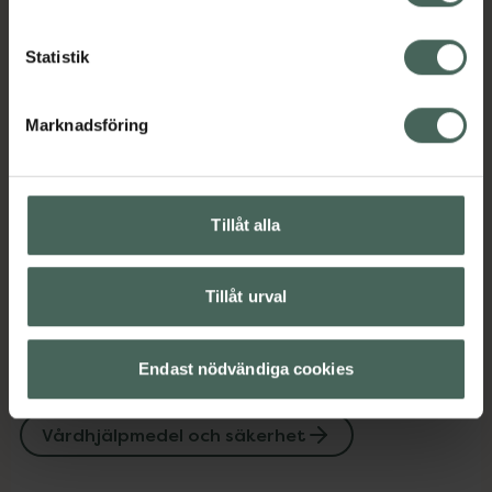
Jämförpris
75,47 kr
/
st
Statistik
EAN:
09789185869411
Kategorier:
Marknadsföring
Barn och föräldrar
Vårdhjälpmedel och säkerhet
Tillåt alla
Omdömen
Visa
Tillåt urval
Upptäck flera produkter inom
Endast nödvändiga cookies
Barn och föräldrar
Vårdhjälpmedel och säkerhet