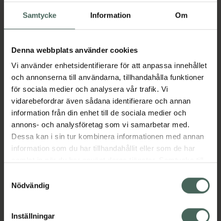
Pris online
25 kr
Samtycke
Information
Om
Köp båda för
:
100,47 kr
Köp båda
Denna webbplats använder cookies
Vi använder enhetsidentifierare för att anpassa innehållet
och annonserna till användarna, tillhandahålla funktioner
för sociala medier och analysera vår trafik. Vi
Beskrivning
Dölj
vidarebefordrar även sådana identifierare och annan
information från din enhet till de sociala medier och
Första Hjälpen Barn är boken som är ett
annons- och analysföretag som vi samarbetar med.
måste för alla nyblivna föräldrar. Med små
Dessa kan i sin tur kombinera informationen med annan
barn är olyckan snabbt framme och då gäller
information som du har tillhandahållit eller som de har
det att veta hur man skall agera. Läs om de
samlat in när du har använt deras tjänster. Samtycke till
senaste sätten att rädda livet på ditt barn
cookies är frivilligt och du kan när som helst ändra eller
Samtyckesval
men framförallt, läs om hur du kan barnsäkra
återkalla ditt samtycke via webbplatsens
Nödvändig
ditt hem och omgivning för barn i olika åldrar,
cookieinställningar. Ett återkallat samtycke påverkar inte
för att undvika att olyckan inträffar. För barn
lagligheten av behandling som skett innan återkallelsen.
mellan 0-12 år
Inställningar