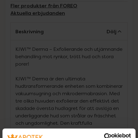
Fler produkter från FOREO
Aktuella erbjudanden
Beskrivning
Dölj
KIWI™ Derma – Exfolierande och utjämnande
behandling mot rynkor, trött hud och stora
porer!
KIWI™ Derma är den ultimata
hudtransformerande enheten som kombinerar
vakuumsugning och mikrodermabrasion. Med
tre olika huvuden exfolierar den effektivt det
skadade översta hudlagret för att avslöja en
underliggande hud som strålar av fräschhet
och ungdomlighet. Den kraftfulla
kombinationen av vakuumrengöring och T-
Sonic™-massage skapar en slätare och