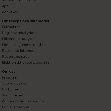
App
Köpvillkor
Om recept och läkemedel
Fullmakter
Högkostnadsskyddet
Läkemedelsutbyte
Lämna in gammal medicin
Resa med läkemedel
Receptregistret
Elektroniskt expertstöd, EES
Om oss
Pressrum
Jobba hos oss
Hållbarhet
Samarbeten
Ägare och ledningsgrupp
För leverantörer