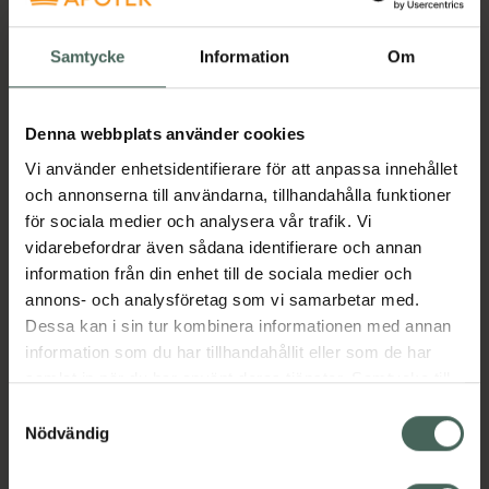
jämnare hudyta med en enhetlig struktur och
ton samtidigt som den minimerar synligheten
Samtycke
Information
Om
av fina linjer, rynkor och hyperpigmentering.
KIWI™ Derma främjar hälsosam hudförnyelse
Denna webbplats använder cookies
och ökar absorptionen av hudvårdsprodukter
Vi använder enhetsidentifierare för att anpassa innehållet
samtidigt som den bleker ärr och
och annonserna till användarna, tillhandahålla funktioner
pigmenteringar. Mikrodermabrasion
för sociala medier och analysera vår trafik. Vi
kombineras med vakuumfunktionen, som
vidarebefordrar även sådana identifierare och annan
suger ut smuts från igentäppta porer och
information från din enhet till de sociala medier och
lämnar dem rena och minimerade. T-Sonic™-
annons- och analysföretag som vi samarbetar med.
massagen förbättrar hudens utseende
Dessa kan i sin tur kombinera informationen med annan
genom att minska svullnad, öka fasthet och
information som du har tillhandahållit eller som de har
lyster samt främja cirkulation, lymfatisk
samlat in när du har använt deras tjänster. Samtycke till
dränering, kollagenproduktion och naturlig
cookies är frivilligt och du kan när som helst ändra eller
Samtyckesval
läkning.
återkalla ditt samtycke via webbplatsens
Nödvändig
Jämförpris
1895 kr
/
st
cookieinställningar. Ett återkallat samtycke påverkar inte
EAN:
07350120791955
lagligheten av behandling som skett innan återkallelsen.