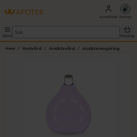
Kundklubb
Recept
Sök
Meny
Varukorg
Hem
Hudvård
Ansiktsvård
Ansiktsrengöring
Hoppa över Lista
Lista: . Innehåller 4 objekt.