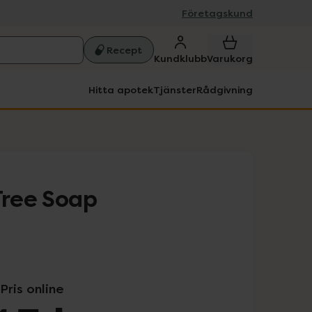
Företagskund
Recept
Kundklubb
Varukorg
Hitta apotek
Tjänster
Rådgivning
Tree Soap
Pris online