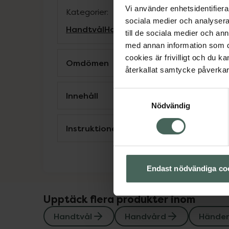
Vi använder enhetsidentifierar
Kategorier:
sociala medier och analysera 
Handtvål
Handvård
Händer och fötter
till de sociala medier och a
med annan information som du 
cookies är frivilligt och du k
Omdömen
återkallat samtycke påverkar 
Samtyckesval
Innehåll
Nödvändig
Instruktioner
Endast nödvändiga co
Upptäck flera produkter inom
Handtvål
Handvård
Händer