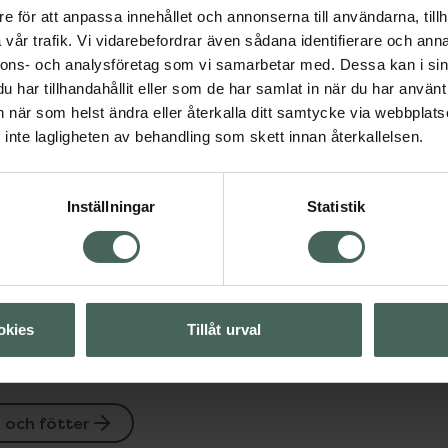
e för att anpassa innehållet och annonserna till användarna, tillh
Fler produkter från Fölli
vår trafik. Vi vidarebefordrar även sådana identifierare och anna
Aktuella erbjudanden
nnons- och analysföretag som vi samarbetar med. Dessa kan i sin
har tillhandahållit eller som de har samlat in när du har använt 
an när som helst ändra eller återkalla ditt samtycke via webbplats
Visa
inte lagligheten av behandling som skett innan återkallelsen.
Visa
Inställningar
Statistik
Visa
okies
Tillåt urval
 och fötter