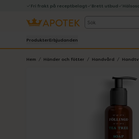
Fri frakt på receptbelagt
Brett utbud
Hälsos
Sök
Produkter
Erbjudanden
Hem
Händer och fötter
Handvård
Handtv
Hoppa över Lista
Lista: . Innehåller 1 objekt.