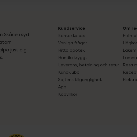
Kundservice
Om re
ån Skåne i syd
Kontakta oss
Fullma
atorn.
Vanliga frågor
Högkos
lpa just dig
Hitta apotek
Läkem
s.
Handla tryggt
Lämna 
Leverans, betalning och retur
Resa 
Kundklubb
Recept
Sajtens tillgänglighet
Elektr
App
Köpvillkor