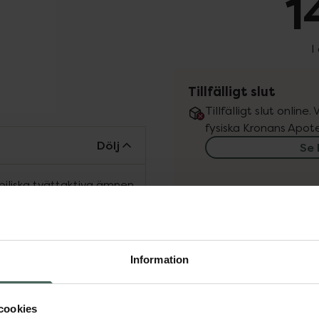
1
I
Tillfälligt slut
Tillfälligt slut online
fysiska Kronans Apote
Dölj
Se 
iliska tvättaktiva ämnen
Få mejl när varan fin
men tvätttar effektivt
mångårig traditionell
Din e-postadress
rande egenskaper.
Information
dig doft.
vill
Jag accepterar
Spara
cookies