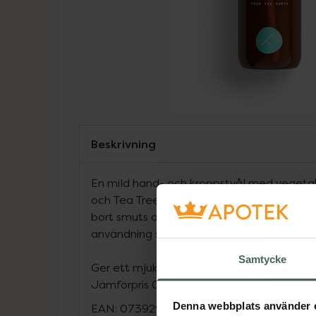
Beskrivning
En mild hand- och kroppstvål med vegetab
och Tea Tree. Tvålen torkar inte ut huden 
bort smuts och bakterier. Tea tree har en 
användning som läkeväxt för sina balanse
Samtycke
Ger ett mjukt lödder och en behagligt kryd
Jämförpris
0,75 kr
/
ml
Denna webbplats använder 
EAN:
07392911010104