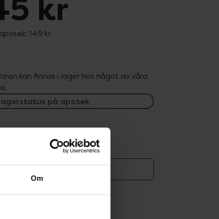
45 kr
 apotek:
149 kr
. Varan kan finnas i lager hos något av våra
k.
lagerstatus på apotek
ns i lager online
Om
koren