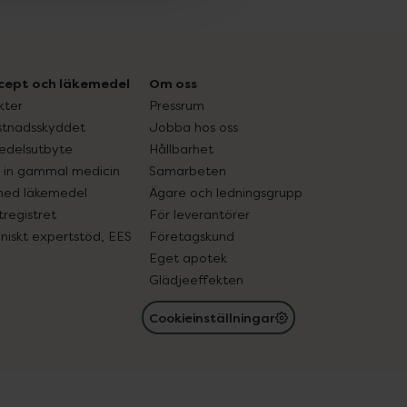
cept och läkemedel
Om oss
kter
Pressrum
tnadsskyddet
Jobba hos oss
edelsutbyte
Hållbarhet
in gammal medicin
Samarbeten
med läkemedel
Ägare och ledningsgrupp
registret
För leverantörer
oniskt expertstöd, EES
Företagskund
Eget apotek
Glädjeeffekten
Cookieinställningar