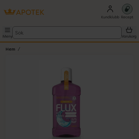
Kundklubb
Recept
Sök
Meny
Varukorg
Hem
Hoppa över Lista
Lista: . Innehåller 1 objekt.