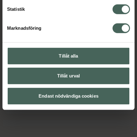
andedräkt, tandkräm och tuggummin.
Statistik
Jämförpris
0,14 kr
/
ml
EAN:
07350087735429
Marknadsföring
Kategorier:
Innehåll
Visa
Tillåt alla
Instruktioner
Visa
Tillåt urval
Endast nödvändiga cookies
Kontaktinfo tillverkare
Visa