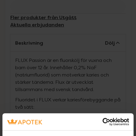
Fler produkter från Utgått
Aktuella erbjudanden
Beskrivning
Dölj
FLUX Passion är en fluorskölj för vuxna och
barn över 12 år. Innehåller 0,2% NaF
(natriumfluorid) som motverkar karies och
stärker tänderna. Flux är utvecklat
tillsammans med svensk tandvård.
Fluoridet i FLUX verkar kariesförebyggande på
två sätt:
1. Stärker tandemaljen och blottlagda rotytor
så att karies inte uppstår
2. Bromsar upp befintliga kariesangrepp (de