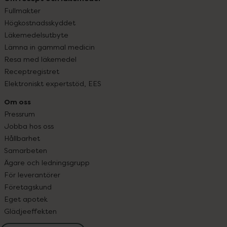
Fullmakter
Högkostnadsskyddet
Läkemedelsutbyte
Lämna in gammal medicin
Resa med läkemedel
Receptregistret
Elektroniskt expertstöd, EES
Om oss
Pressrum
Jobba hos oss
Hållbarhet
Samarbeten
Ägare och ledningsgrupp
För leverantörer
Företagskund
Eget apotek
Glädjeeffekten