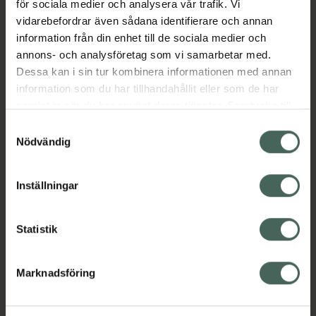
för sociala medier och analysera vår trafik. Vi
Proteins, Argan Oil, Linseed Oil
vidarebefordrar även sådana identifierare och annan
Jämförpris
1,20 kr
/
ml
information från din enhet till de sociala medier och
annons- och analysföretag som vi samarbetar med.
EAN:
08008277760599
Dessa kan i sin tur kombinera informationen med annan
Kategorier:
information som du har tillhandahållit eller som de har
Hårvård
Inpackning och hårkurer
samlat in när du har använt deras tjänster. Samtycke till
Solskydd för håret
Värmeskydd
cookies är frivilligt och du kan när som helst ändra eller
Samtyckesval
återkalla ditt samtycke via webbplatsens
Nödvändig
cookieinställningar. Ett återkallat samtycke påverkar inte
Innehåll
Visa
lagligheten av behandling som skett innan återkallelsen.
Inställningar
Instruktioner
Visa
Statistik
Marknadsföring
Upptäck flera produkter inom