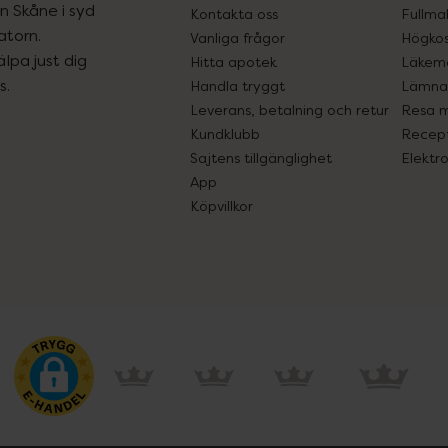
ån Skåne i syd
Kontakta oss
Fullma
atorn.
Vanliga frågor
Högkos
lpa just dig
Hitta apotek
Läkem
s.
Handla tryggt
Lämna 
Leverans, betalning och retur
Resa 
Kundklubb
Recept
Sajtens tillgänglighet
Elektr
App
Köpvillkor