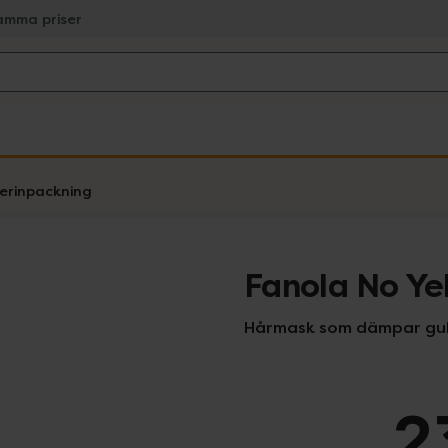
amma priser
verinpackning
Fanola No Ye
Hårmask som dämpar gul
2