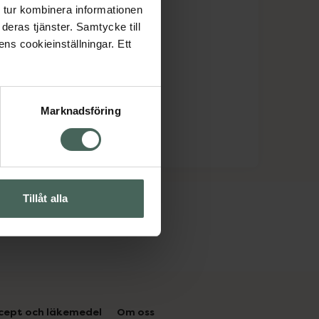
 tur kombinera informationen
deras tjänster. Samtycke till
ens cookieinställningar. Ett
Marknadsföring
Tillåt alla
cept och läkemedel
Om oss