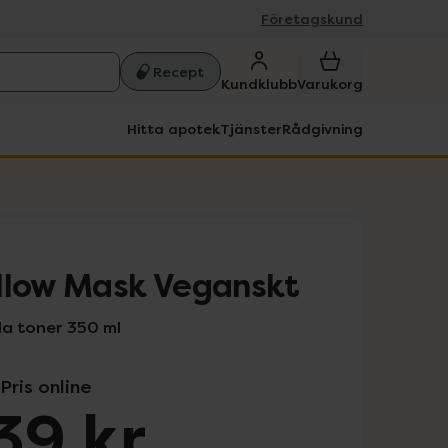
Företagskund
Recept
Kundklubb
Varukorg
Hitta apotek
Tjänster
Rådgivning
llow Mask Veganskt
a toner 350 ml
Pris online
39 kr