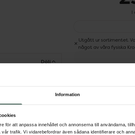
I
Utgått ur sortimentet. Va
något av våra fysiska Kr
Dölj
Fler produkter från Fano
Aktuella erbjudanden
hår. Dess formula har
rar oönskade gula
ilkeslent. Extra violetta
Information
cookies
e för att anpassa innehållet och annonserna till användarna, tillh
vår trafik. Vi vidarebefordrar även sådana identifierare och anna