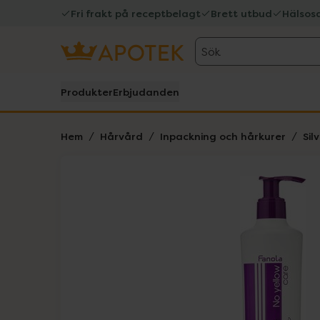
Fri frakt på receptbelagt
Brett utbud
Hälsos
Sök
Produkter
Erbjudanden
Hem
Hårvård
Inpackning och hårkurer
Sil
Hoppa över Lista
Lista: . Innehåller 1 objekt.