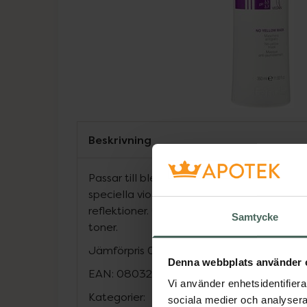
Beskrivning
Passar till blekt, blont, slingat eller grått 
speciella violetta pigment som neutralise
reflektioner. Gör håret mjukt, glansigt och s
Samtycke
toner.
Jämförpris
0,68 kr
/
ml
Denna webbplats använder 
EAN:
08032947863846
Vi använder enhetsidentifierar
Kategorier:
sociala medier och analysera 