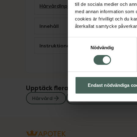
till de sociala medier och a
Hårvård
Inpackning och hårkurer
Silver
med annan information som du 
cookies är frivilligt och du k
Innehåll
återkallat samtycke påverkar 
Samtyckesval
Instruktioner
Nödvändig
Endast nödvändiga co
Upptäck flera produkter inom
Hårvård
Inpackning och hårkurer