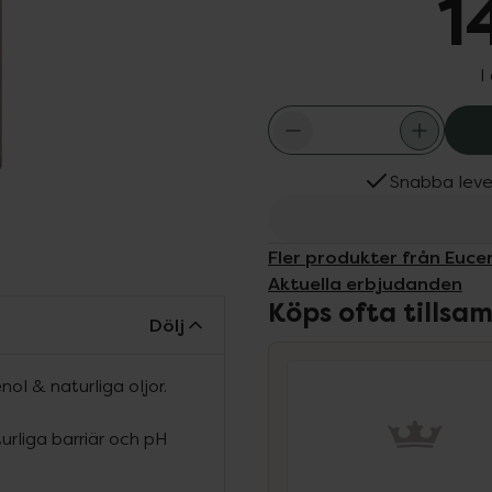
1
I
Snabba leve
Fler produkter från Eucer
Aktuella erbjudanden
Köps ofta tills
Dölj
l & naturliga oljor.
rliga barriär och pH