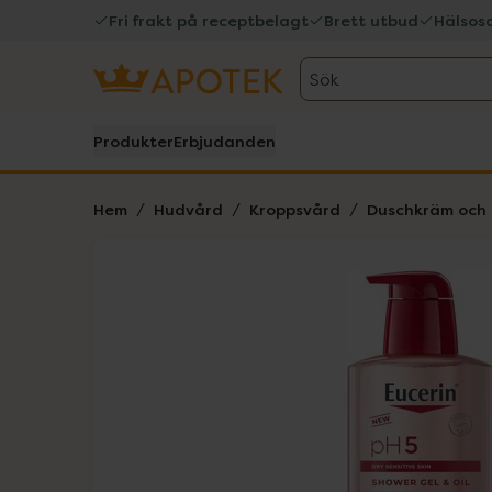
Fri frakt på receptbelagt
Brett utbud
Hälsos
Sök
Produkter
Erbjudanden
Hem
Hudvård
Kroppsvård
Duschkräm och 
Hoppa över Lista
Lista: . Innehåller 3 objekt.