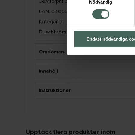
Jämförpris
372,50 kr
/
l
Nödvändig
EAN:
04005800355004
Kategorier:
Duschkräm och -olja
Hudvård
Kroppsvå
Endast nödvändiga co
Omdömen
Innehåll
Instruktioner
Upptäck flera produkter inom