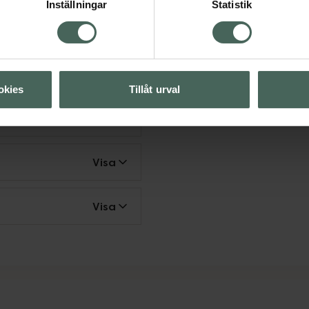
Inställningar
Statistik
rd
okies
Tillåt urval
Visa
Visa
Visa