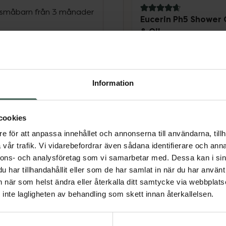
r småbarn från 3 månader
4.7 av 5 i omdöme
Eucerin Ph5 Shower 
& Oil
Duscholja 400 ml
gel med olja som ger en
egenerativ Dexpanthenol
Pris online
nsamt men effektivt utan
148 kr
Information
dande formulan med pH
 optimalt pH-värde i
Köp båda för
:
 känns smidig och som
276 kr
cookies
e för att anpassa innehållet och annonserna till användarna, tillh
mande formula som är
vår trafik. Vi vidarebefordrar även sådana identifierare och anna
ig för användning på
nnons- och analysföretag som vi samarbetar med. Dessa kan i sin
 spädbarn.
har tillhandahållit eller som de har samlat in när du har använt 
an när som helst ändra eller återkalla ditt samtycke via webbplats
inte lagligheten av behandling som skett innan återkallelsen.
lig och torr hud.