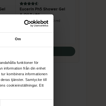
4.6 av 5 i omdöme
Gel
Eucerin Ph5 Shower Gel
& Oil Refill
Duscholja refill 400 ml
Pris online
128 kr
Om
Köp båda
andahålla funktioner för
n information från din enhet
 tur kombinera informationen
deras tjänster. Samtycke till
ens cookieinställningar. Ett