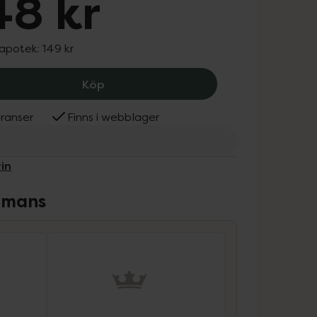
48 kr
 apotek:
149 kr
Eucerin Ph5 Shower Gel & Oil, 148 kr.
Köp
ranser
Finns i webblager
in
ammans