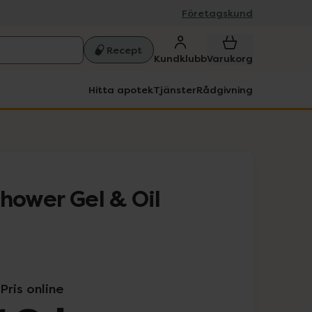
Företagskund
Recept
Kundklubb
Varukorg
Hitta apotek
Tjänster
Rådgivning
hower Gel & Oil
Pris online