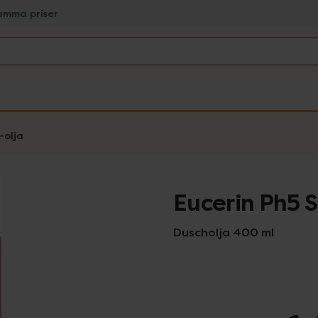
amma priser
-olja
Eucerin Ph5 S
Duscholja 400 ml