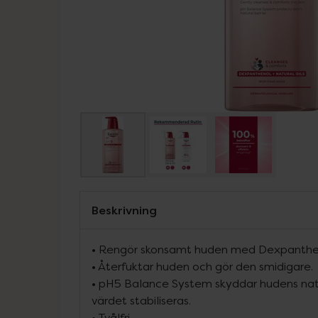
Beskrivning
• Rengör skonsamt huden med Dexpantheno
• Återfuktar huden och gör den smidigare.
• pH5 Balance System skyddar hudens natu
värdet stabiliseras.
• Tvålfri.