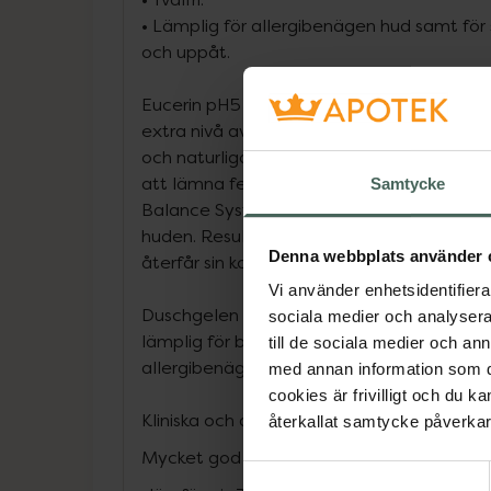
• Lämplig för allergibenägen hud samt fö
och uppåt.
Eucerin pH5 Shower Gel & Oil är en dusch
extra nivå av välbefinnande till huden. R
och naturliga oljor rengör känslig hud sko
att lämna feta rester på huden. Den vår
Samtycke
Balance System hjälper till att stabilisera
huden. Resultatet blir återfuktad hud som
Denna webbplats använder 
återfår sin komfortkänsla.
Vi använder enhetsidentifierar
Duschgelen är tvålfri med en mjukt skum
sociala medier och analysera 
lämplig för både kropp och ansikte. Lämpl
till de sociala medier och a
allergibenägen hud och även för barn och
med annan information som du 
cookies är frivilligt och du k
Kliniska och dermatologiska studier visar:
återkallat samtycke påverkar 
Mycket god effekt och hudtolerans på käns
Samtyckesval