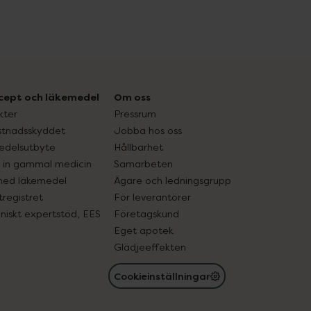
cept och läkemedel
Om oss
kter
Pressrum
tnadsskyddet
Jobba hos oss
edelsutbyte
Hållbarhet
in gammal medicin
Samarbeten
med läkemedel
Ägare och ledningsgrupp
registret
För leverantörer
oniskt expertstöd, EES
Företagskund
Eget apotek
Glädjeeffekten
Cookieinställningar