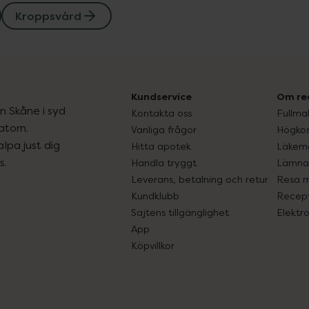
Kroppsvård
Kundservice
Om re
ån Skåne i syd
Kontakta oss
Fullma
atorn.
Vanliga frågor
Högkos
lpa just dig
Hitta apotek
Läkem
s.
Handla tryggt
Lämna 
Leverans, betalning och retur
Resa 
Kundklubb
Recept
Sajtens tillgänglighet
Elektr
App
Köpvillkor