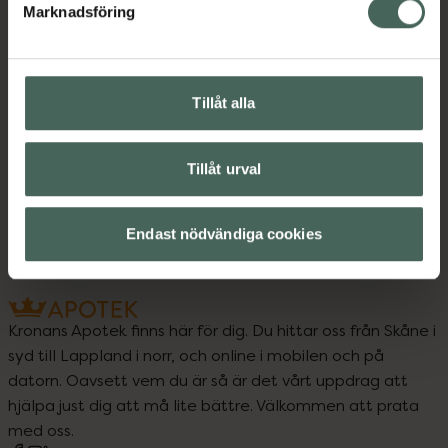
Kategorier:
Marknadsföring
Innehåll
Visa
Tillåt alla
Instruktioner
Visa
Tillåt urval
Endast nödvändiga cookies
Kronans Apotek finns här för dig. Du hittar oss från Skåne i
syd till Lappland i norr, och online i mobilen och på
datorn. Oavsett vem du är så är det vårt uppdrag att
hjälpa just dig att må lite bättre. Välkommen att prata
med oss.