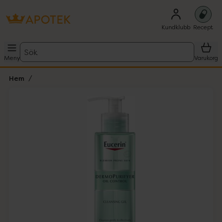
Kundklubb
Recept
Sök
Meny
Varukorg
Hem
Hoppa över Lista
Lista: . Innehåller 3 objekt.