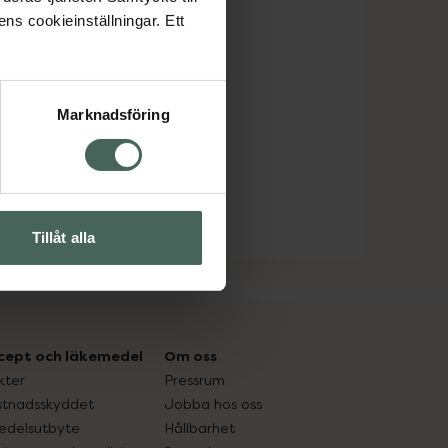
ens cookieinställningar. Ett
Marknadsföring
Tillåt alla
cept och läkemedel
Om oss
kter
Pressrum
tnadsskyddet
Jobba hos oss
edelsutbyte
Hållbarhet