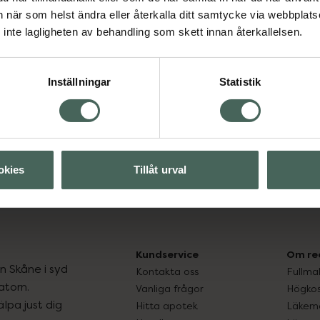
an när som helst ändra eller återkalla ditt samtycke via webbplats
inte lagligheten av behandling som skett innan återkallelsen.
Visa
Inställningar
Statistik
Visa
okies
Tillåt urval
Kundservice
Om re
ån Skåne i syd
Kontakta oss
Fullma
atorn.
Vanliga frågor
Högkos
lpa just dig
Hitta apotek
Läkem