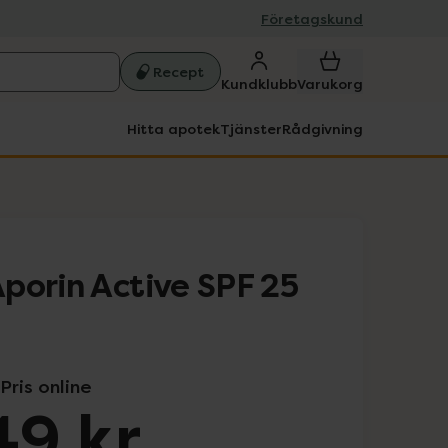
Företagskund
Recept
Kundklubb
Varukorg
Hitta apotek
Tjänster
Rådgivning
porin Active SPF 25
Pris online
49 kr