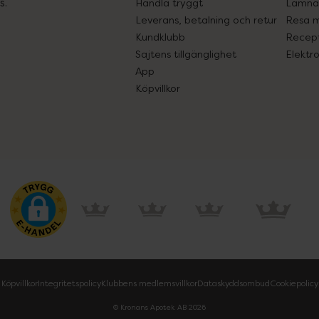
s.
Handla tryggt
Lämna 
Leverans, betalning och retur
Resa 
Kundklubb
Recept
Sajtens tillgänglighet
Elektr
App
Köpvillkor
Köpvillkor
Integritetspolicy
Klubbens medlemsvillkor
Dataskyddsombud
Cookiepolicy
© Kronans Apotek AB
2026