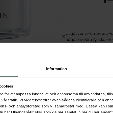
I
Utgått ur sortimentet. Va
något av våra fysiska Kr
Dölj
Fler produkter från Utgå
Aktuella erbjudanden
25 för alla hudtyper
Information
immar, tack vare den aktiva
tramhet och lämnar
as snabbt in i huden och
cookies
hindras skador från UV-
e för att anpassa innehållet och annonserna till användarna, tillh
r även till känslig hud.
vår trafik. Vi vidarebefordrar även sådana identifierare och anna
nnons- och analysföretag som vi samarbetar med. Dessa kan i sin
har tillhandahållit eller som de har samlat in när du har använt 