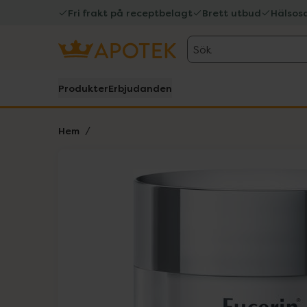
Fri frakt på receptbelagt
Brett utbud
Hälsos
Sök
Produkter
Erbjudanden
Hem
Hoppa över Lista
Lista: . Innehåller 1 objekt.