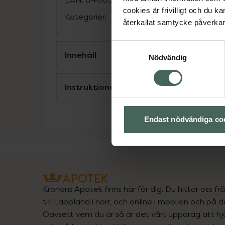
cookies är frivilligt och du k
Kategorier:
återkallat samtycke påverkar 
Samtyckesval
Innehåll
Nödvändig
Instruktioner
Endast nödvändiga co
Kronans Apotek finns här för dig. Du hittar oss fr
till Lappland i norr, och online i mobilen och på d
Oavsett vem du är så är det vårt uppdrag att hjä