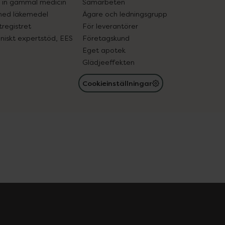
in gammal medicin
Samarbeten
med läkemedel
Ägare och ledningsgrupp
registret
För leverantörer
oniskt expertstöd, EES
Företagskund
Eget apotek
Glädjeeffekten
Cookieinställningar