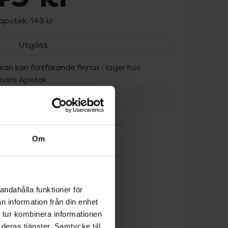
 apotek:
149 kr
Eucerin AQUAporin Active SPF 25, 149 kr.
Utgått
ran kan fortfarande finnas i lager hos
onans Apotek.
tt
Om
andahålla funktioner för
n information från din enhet
 tur kombinera informationen
deras tjänster. Samtycke till