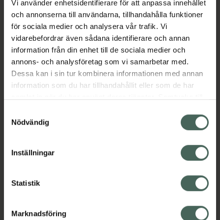
Vi använder enhetsidentifierare för att anpassa innehållet
drömmig rakupplevelse. Startkitet innehåller
och annonserna till användarna, tillhandahålla funktioner
ett handtag i stål för ett skönt, stadigt grepp,
för sociala medier och analysera vår trafik. Vi
en matchande vägghållare i din favoritfärg
vidarebefordrar även sådana identifierare och annan
och 2x 5-bladiga rakblad för en riktig nära
information från din enhet till de sociala medier och
rakning.
annons- och analysföretag som vi samarbetar med.
Jämförpris
129 kr
/
st
Dessa kan i sin tur kombinera informationen med annan
information som du har tillhandahållit eller som de har
EAN:
07350113020376
samlat in när du har använt deras tjänster. Samtycke till
Kategorier:
cookies är frivilligt och du kan när som helst ändra eller
Samtyckesval
återkalla ditt samtycke via webbplatsens
Nödvändig
Hudvård
Rakhyvel och rakapparat
cookieinställningar. Ett återkallat samtycke påverkar inte
Rakhyvel och rakapparat
lagligheten av behandling som skett innan återkallelsen.
Rakning och hårborttagning
Inställningar
Instruktioner
Visa
Statistik
Marknadsföring