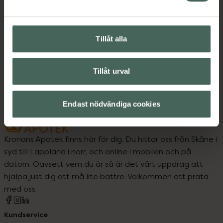
Upptäck flera produkter inom
Hudvård
Rakhyvel och rakapparat
Tillåt alla
Rakhyvel och rakapparat
Rakning och hårborttagning
Tillåt urval
Endast nödvändiga cookies
Kronans Apotek finns här för dig. Du hittar oss från Skåne i
syd till Lappland i norr, och online i mobilen och på
datorn. Oavsett vem du är så är det vårt uppdrag att
hjälpa just dig att må lite bättre. Välkommen att prata
med oss.
Kundservice