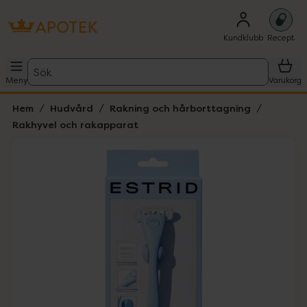
Kundklubb
Recept
Sök
Meny
Varukorg
Hem
Hudvård
Rakning och hårborttagning
Rakhyvel och rakapparat
Hoppa över Lista
Lista: . Innehåller 1 objekt.