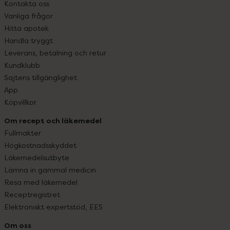
Kontakta oss
Vanliga frågor
Hitta apotek
Handla tryggt
Leverans, betalning och retur
Kundklubb
Sajtens tillgänglighet
App
Köpvillkor
Om recept och läkemedel
Fullmakter
Högkostnadsskyddet
Läkemedelsutbyte
Lämna in gammal medicin
Resa med läkemedel
Receptregistret
Elektroniskt expertstöd, EES
Om oss