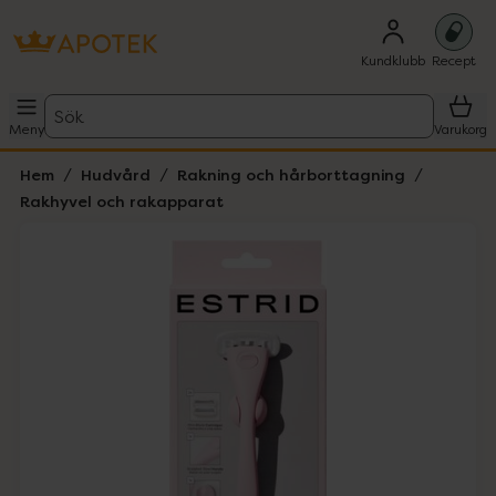
Kundklubb
Recept
Sök
Meny
Varukorg
Hem
Hudvård
Rakning och hårborttagning
Rakhyvel och rakapparat
Hoppa över Lista
Lista: . Innehåller 1 objekt.