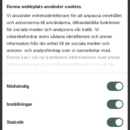
Ta din rakning till nya höjder! Estrids Startkit
Denna webbplats använder cookies
innehåller allt du behöver för en riktigt
drömmig rakupplevelse. Startkitet innehåller
Vi använder enhetsidentifierare för att anpassa innehållet
ett handtag i stål för ett skönt, stadigt grepp,
och annonserna till användarna, tillhandahålla funktioner
en matchande vägghållare i din favoritfärg
för sociala medier och analysera vår trafik. Vi
och 2x 5-bladiga rakblad för en riktig nära
vidarebefordrar även sådana identifierare och annan
rakning.
information från din enhet till de sociala medier och
annons- och analysföretag som vi samarbetar med.
Jämförpris
129 kr
/
st
Dessa kan i sin tur kombinera informationen med annan
EAN:
07350113020307
information som du har tillhandahållit eller som de har
Kategorier:
samlat in när du har använt deras tjänster. Samtycke till
cookies är frivilligt och du kan när som helst ändra eller
Samtyckesval
Hudvård
Rakhyvel och rakapparat
återkalla ditt samtycke via webbplatsens
Nödvändig
Rakhyvel och rakapparat
cookieinställningar. Ett återkallat samtycke påverkar inte
Rakning och hårborttagning
lagligheten av behandling som skett innan återkallelsen.
Inställningar
Omdömen
Visa
Statistik