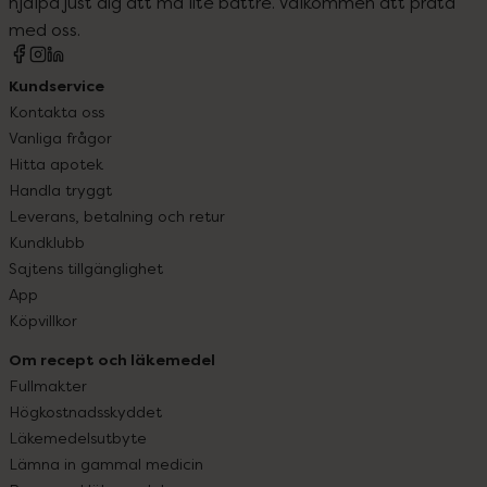
hjälpa just dig att må lite bättre. Välkommen att prata
med oss.
Kundservice
Kontakta oss
Vanliga frågor
Hitta apotek
Handla tryggt
Leverans, betalning och retur
Kundklubb
Sajtens tillgänglighet
App
Köpvillkor
Om recept och läkemedel
Fullmakter
Högkostnadsskyddet
Läkemedelsutbyte
Lämna in gammal medicin