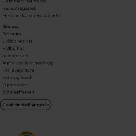
Resa med läkemedel
Receptregistret
Elektroniskt expertstöd, EES
Om oss
Pressrum
Jobba hos oss
Hållbarhet
Samarbeten
Ägare och ledningsgrupp
För leverantörer
Företagskund
Eget apotek
Glädjeeffekten
Cookieinställningar