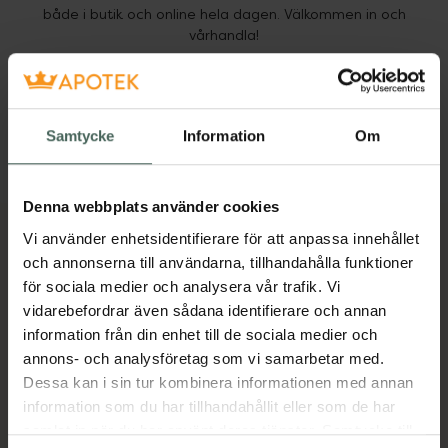
både i butik och online hela dagen. Välkommen in och
vårhandla!
För att ta del av erbjudandet, logga in som medlem och
ange koden
SENIOR2025
i kassan.
Samtycke
Information
Om
Erbjudandet gäller ej receptbelagda och förskrivna varor,
modersmjölkersättning, The Ordinary, tjänster eller redan
rabatterade varor. Lokala avvikelser kan förekomma.
Denna webbplats använder cookies
Vi använder enhetsidentifierare för att anpassa innehållet
och annonserna till användarna, tillhandahålla funktioner
för sociala medier och analysera vår trafik. Vi
Kronans Apotek finns här för dig. Du hittar oss från Skåne i
vidarebefordrar även sådana identifierare och annan
syd till Lappland i norr, och online i mobilen och på
information från din enhet till de sociala medier och
datorn. Oavsett vem du är så är det vårt uppdrag att
annons- och analysföretag som vi samarbetar med.
hjälpa just dig att må lite bättre. Välkommen att prata
Dessa kan i sin tur kombinera informationen med annan
med oss.
information som du har tillhandahållit eller som de har
samlat in när du har använt deras tjänster. Samtycke till
Kundservice