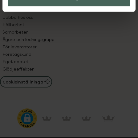
Om oss
Pressrum
Jobba hos oss
Hållbarhet
Samarbeten
Ägare och ledningsgrupp
För leverantörer
Företagskund
Eget apotek
Glädjeeffekten
Cookieinställningar