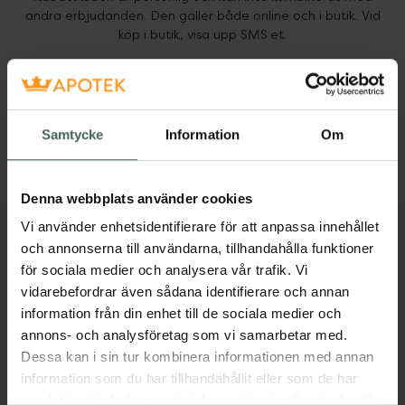
andra erbjudanden. Den gäller både online och i butik. Vid
köp i butik, visa upp SMS:et.
*Gäller ej receptbelagda och förskrivna varor,
modersmjölksersättning, produkter från The Ordinary,
tjänster eller redan rabatterade varor. Rabattkoden är giltig i
14 dagar från den dag du fick födelsedags-SMS:et.
Samtycke
Information
Om
Unna dig själv en present och använd koden i kassan –
grattis på födelsedagen!
Denna webbplats använder cookies
Vi använder enhetsidentifierare för att anpassa innehållet
och annonserna till användarna, tillhandahålla funktioner
för sociala medier och analysera vår trafik. Vi
Kronans Apotek finns här för dig. Du hittar oss från Skåne i
vidarebefordrar även sådana identifierare och annan
syd till Lappland i norr, och online i mobilen och på
information från din enhet till de sociala medier och
datorn. Oavsett vem du är så är det vårt uppdrag att
annons- och analysföretag som vi samarbetar med.
hjälpa just dig att må lite bättre. Välkommen att prata
Dessa kan i sin tur kombinera informationen med annan
information som du har tillhandahållit eller som de har
med oss.
samlat in när du har använt deras tjänster. Samtycke till