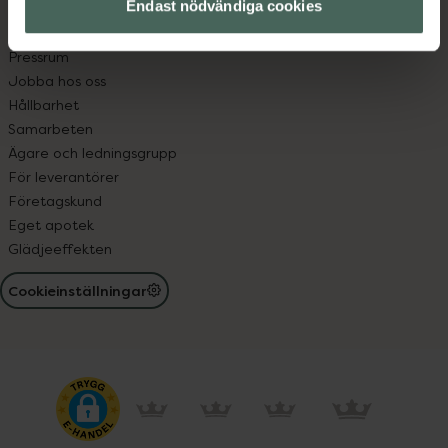
Endast nödvändiga cookies
Om oss
Pressrum
Jobba hos oss
Hållbarhet
Samarbeten
Ägare och ledningsgrupp
För leverantörer
Företagskund
Eget apotek
Glädjeeffekten
Cookieinställningar