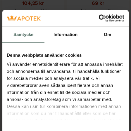
104,25 kr
69 kr
Tidigare pris:
139 kr
Tidigare pris:
92 kr
SB12 Duo, 104.25 kr.
Kronans Apo
Köp
Köp
Samtycke
Information
Om
Denna webbplats använder cookies
Vi använder enhetsidentifierare för att anpassa innehållet
och annonserna till användarna, tillhandahålla funktioner
25%
25%
för sociala medier och analysera vår trafik. Vi
vidarebefordrar även sådana identifierare och annan
Kronans Apotek
4.2 av 5 i omdöme
information från din enhet till de sociala medier och
Kronans Apotek
Hårspray
annons- och analysföretag som vi samarbetar med.
Ansiktsvatten Torr &
Oparfymerad
Dessa kan i sin tur kombinera informationen med annan
Normal hy
Viktlös hårspray 250 ml
information som du har tillhandahållit eller som de har
Ansiktsvatten
samlat in när du har använt deras tjänster. Samtycke till
Oparfymerad, 200 ml
cookies är frivilligt och du kan när som helst ändra eller
Samtyckesval