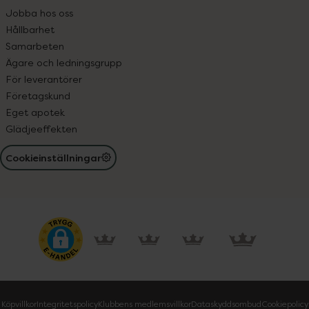
Jobba hos oss
Hållbarhet
Samarbeten
Ägare och ledningsgrupp
För leverantörer
Företagskund
Eget apotek
Glädjeeffekten
Cookieinställningar
Köpvillkor
Integritetspolicy
Klubbens medlemsvillkor
Dataskyddsombud
Cookiepolicy