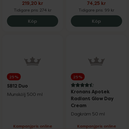
219,20 kr
74,25 kr
Tidigare pris:
274 kr
Tidigare pris:
99 kr
Fynda
Original Silicea Hår, hud & naglar, 219.2 
Monkids Barn
Köp
Köp
25%
25%
SB12 Duo
4.5 av 5 i omdöme
Kronans Apotek
Munskölj 500 ml
Radiant Glow Day
Cream
Dagkräm 50 ml
Kampanjpris online
Kampanjpris online