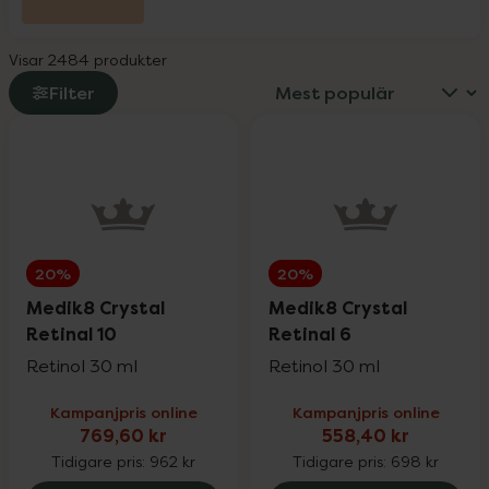
L-Argiplex veckodeal
30%
Visar 2484 produkter
Little Cirkus
25%
Filter
Medicube
25%
Medik8
20%
20%
20%
Milpro Vet
20%
Medik8 Crystal
Medik8 Crystal
Retinal 10
Retinal 6
Retinol 30 ml
Retinol 30 ml
Nioxin
25%
Kampanjpris online
Kampanjpris online
769,60 kr
558,40 kr
Nyttoteket
25%
Tidigare pris:
962 kr
Tidigare pris:
698 kr