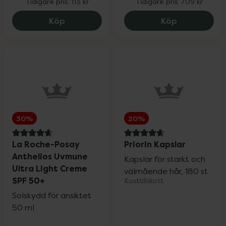
Tidigare pris:
113 kr
Tidigare pris:
709 kr
Wartner
20%
Monkids Multivitamin Jordgubb, 84.75 
Medik8 Cryst
Köp
Köp
Weleda
20%
Wella Professionals
25%
30%
20%
Wellibites
25%
4.8 av 5 i omdöme
4.7 av 5 i omdöme
La Roche-Posay
Priorin Kapslar
Anthelios Uvmune
Wild
15%
Kapslar för starkt och
Ultra Light Creme
välmående hår, 180 st
SPF 50+
Kosttillskott
Nailner och Wortie
20%
Solskydd för ansiktet
50 ml