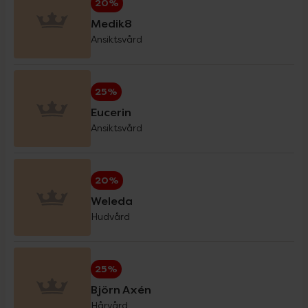
20%
Medik8
Ansiktsvård
Eucerin Sol
30%
25%
Forest Kids
20%
Eucerin
Ansiktsvård
GetTested
15%
20%
Hansaplast
20%
Weleda
Hudvård
Haruharu Wonder
20%
25%
Helhetshälsa
20%
Björn Axén
Hårvård