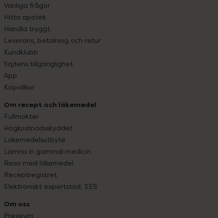
Vanliga frågor
Hitta apotek
Handla tryggt
Leverans, betalning och retur
Kundklubb
Sajtens tillgänglighet
App
Köpvillkor
Om recept och läkemedel
Fullmakter
Högkostnadsskyddet
Läkemedelsutbyte
Lämna in gammal medicin
Resa med läkemedel
Receptregistret
Elektroniskt expertstöd, EES
Om oss
Pressrum