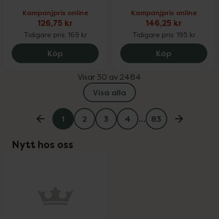
Kampanjpris online
Kampanjpris online
126,75 kr
146,25 kr
Tidigare pris:
169 kr
Tidigare pris:
195 kr
Pharbio Barn Omega 3, 126.75 kr.
Björn Axén F
Köp
Köp
Visar 30 av 2484
Visa alla
1
2
3
4
…
83
Nytt hos oss
oppa över Lista
Lista: . Innehåller 1 objekt.