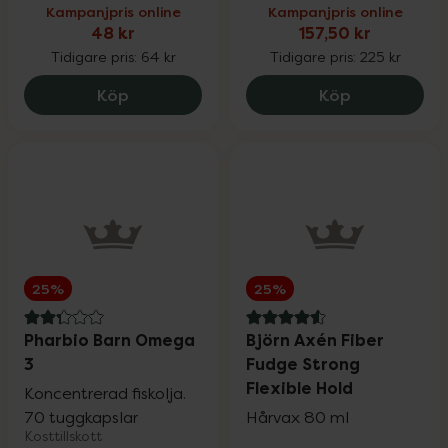
Kampanjpris online
Kampanjpris online
48 kr
157,50 kr
Tidigare pris:
64 kr
Tidigare pris:
225 kr
Kronans Apotek Schampo Normalt, 48 k
Eucerin Sun 
Köp
Köp
25%
25%
2.3 av 5 i omdöme
4.6 av 5 i omdöme
Pharbio Barn Omega
Björn Axén Fiber
3
Fudge Strong
Flexible Hold
Koncentrerad fiskolja.
70 tuggkapslar
Hårvax 80 ml
Kosttillskott