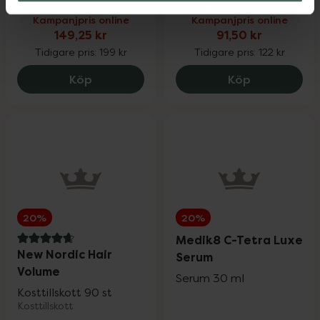
Kampanjpris online
Kampanjpris online
149,25 kr
91,50 kr
Tidigare pris:
199 kr
Tidigare pris:
122 kr
Eucerin Anti-Pigment Spot Corrector, 14
Monkids Fisk
Köp
Köp
20%
20%
Medik8 C-Tetra Luxe
4.8 av 5 i omdöme
New Nordic Hair
Serum
Volume
Serum 30 ml
Kosttillskott 90 st
Kosttillskott