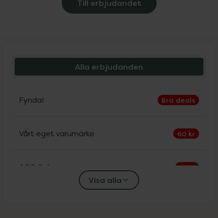
Till erbjudandet
Alla erbjudanden
Fynda!
Bra deals
Vårt eget varumärke
60 kr
ACO Sol
30%
Visa alla
Alfons Åberg
25%