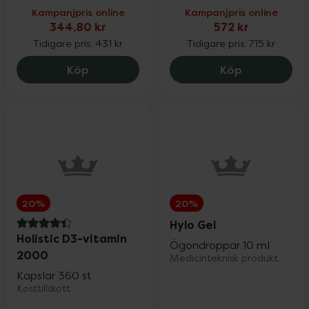
Kampanjpris online
Kampanjpris online
344,80 kr
572 kr
Tidigare pris:
431 kr
Tidigare pris:
715 kr
New Nordic Hair Volume, 344.8 kr.
Medik8 C-Te
Köp
Köp
20%
20%
Hylo Gel
4.4 av 5 i omdöme
Holistic D3-vitamin
Ögondroppar 10 ml
2000
Medicinteknisk produkt
Kapslar 360 st
Kosttillskott