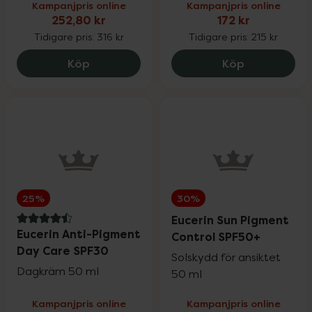
Kampanjpris online
Kampanjpris online
252,80 kr
172 kr
Tidigare pris:
316 kr
Tidigare pris:
215 kr
Holistic D3-vitamin 2000, 252.8 kr.
Hylo Gel, 172
Köp
Köp
25%
30%
Eucerin Sun Pigment
4.5 av 5 i omdöme
Eucerin Anti-Pigment
Control SPF50+
Day Care SPF30
Solskydd för ansiktet
Dagkräm 50 ml
50 ml
Kampanjpris online
Kampanjpris online