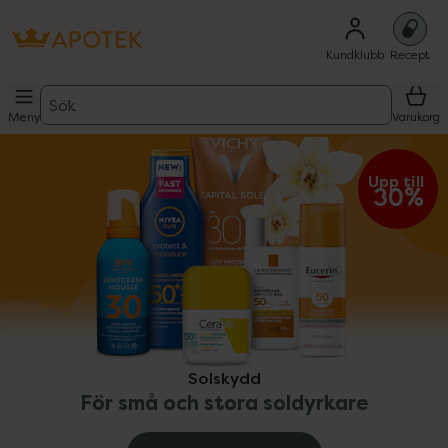
Kundklubb
Recept
Sök
Meny
Varukorg
ppa över Lista
Lista: . Innehåller 9 objekt.
Upp till 
30%
Solskydd
För små och stora soldyrkare