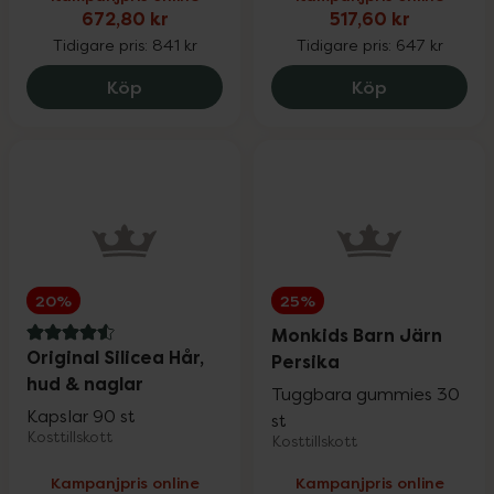
672,80 kr
517,60 kr
Sår, bett & stick
Upp till 30%
Tidigare pris:
841 kr
Tidigare pris:
647 kr
Holistic Måltidsenzym, 672.8 kr.
Medik8 Adva
Köp
Köp
Hand- & fotvård
Upp till 30%
För våra klubbmedlemmar
Nyheter
20%
25%
Monkids Barn Järn
4.6 av 5 i omdöme
Original Silicea Hår,
Persika
hud & naglar
Tuggbara gummies 30
Kapslar 90 st
st
Varumärken
Kosttillskott
Kosttillskott
Kampanjpris online
Kampanjpris online