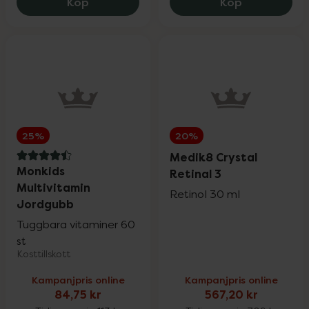
Rosenserien & Sweden Eco
Eucerin Anti-Pigment Dual Serum, 296.2
Nyttoteket C
25%
Köp
Köp
SB12
25%
Satisfyer & Viamax
15%
25%
20%
Silicea
20%
Medik8 Crystal
4.5 av 5 i omdöme
Monkids
Retinal 3
Multivitamin
St. Tropez
25%
Retinol 30 ml
Jordgubb
Tuggbara vitaminer 60
Superfruit
20%
st
Kosttillskott
Kampanjpris online
Kampanjpris online
Trixie
20%
84,75 kr
567,20 kr