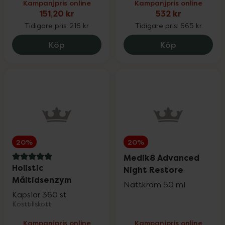
Vårt eget varumärke
25%
Kampanjpris online
Kampanjpris online
151,20 kr
532 kr
Tidigare pris:
216 kr
Tidigare pris:
665 kr
Solskydd
Upp till 30%
La Roche-Posay Anthelios Uvmune Ultra 
Priorin Kapsl
Köp
Köp
Ansiktsvård
Upp till 25%
Kosttillskott
Upp till 25%
Vårt eget varumärke
Upp till 30%
20%
20%
Medik8 Advanced
5 av 5 i omdöme
Holistic
Night Restore
Hårvård
Upp till 25%
Måltidsenzym
Nattkräm 50 ml
Kapslar 360 st
Kosttillskott
Mun- & tandvård
Upp till 30%
Kampanjpris online
Kampanjpris online