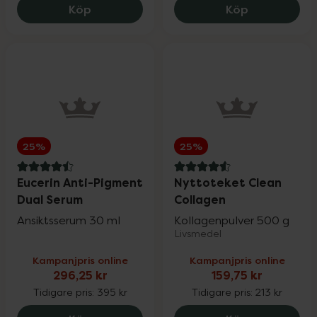
Medik8 Crystal Retinal 10, 769.6 kr.
Medik8 Cryst
Köp
Köp
Pharbio, Pikasol, Litomove, Active Care &
25%
Möllers
Physiomer
20%
Priorin
20%
25%
25%
Pureness
20%
4.5 av 5 i omdöme
4.6 av 5 i omdöme
Eucerin Anti-Pigment
Nyttoteket Clean
Dual Serum
Collagen
Ansiktsserum 30 ml
Q+A & Umberto Giannini
Kollagenpulver 500 g
25%
Livsmedel
Kampanjpris online
Kampanjpris online
RefectoCil
15%
296,25 kr
159,75 kr
Tidigare pris:
395 kr
Tidigare pris:
213 kr