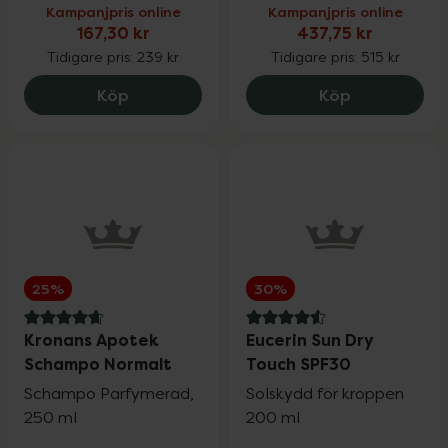
Kampanjpris online
Kampanjpris online
167,30 kr
437,75 kr
Tidigare pris:
239 kr
Tidigare pris:
515 kr
EVY Technology Solskydd Mousse SPF50,
Satisfyer Pr
Köp
Köp
25%
30%
4.7 av 5 i omdöme
4.6 av 5 i omdöme
Kronans Apotek
Eucerin Sun Dry
Schampo Normalt
Touch SPF30
Schampo Parfymerad,
Solskydd för kroppen
250 ml
200 ml