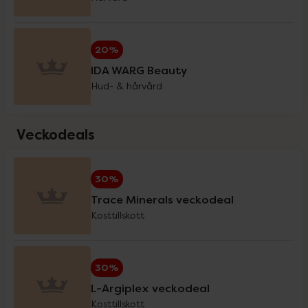
Holistic
20%
20%
IDA WARG Beauty
IDA WARG Beauty
20%
Hud- & hårvård
IsaDora
3 för 2
Veckodeals
iWhite
20%
30%
Trace Minerals veckodeal
Klimadynon
20%
Kosttillskott
La'dor
20%
30%
L-Argiplex veckodeal
Kosttillskott