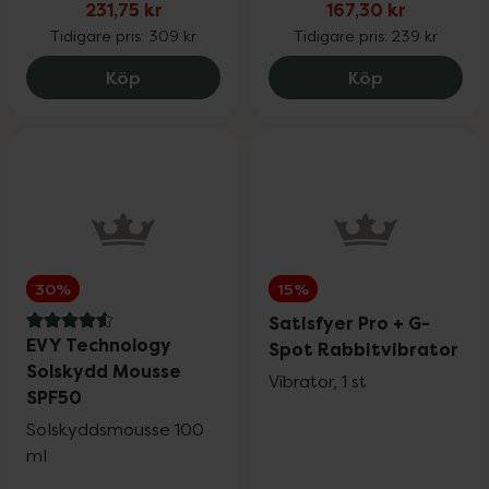
231,75 kr
167,30 kr
Tidigare pris:
309 kr
Tidigare pris:
239 kr
Eucerin Anti-Pigment Day Care SPF30, 2
Eucerin Sun
Köp
Köp
30%
15%
Satisfyer Pro + G-
4.6 av 5 i omdöme
EVY Technology
Spot Rabbitvibrator
Solskydd Mousse
Vibrator, 1 st
SPF50
Solskyddsmousse 100
ml