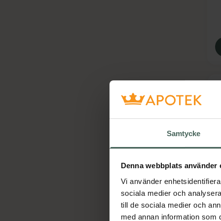
Samtycke
4
Denna webbplats använder 
K
Vi använder enhetsidentifierar
0
sociala medier och analysera 
A
till de sociala medier och a
med annan information som du 