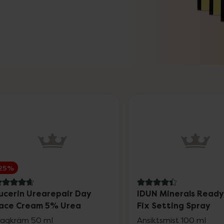
25%
.8 av 5 i omdöme
4.4 av 5 i omdöme
ucerin Urearepair Day
IDUN Minerals Ready
ace Cream 5% Urea
Fix Setting Spray
agkräm 50 ml
Ansiktsmist 100 ml