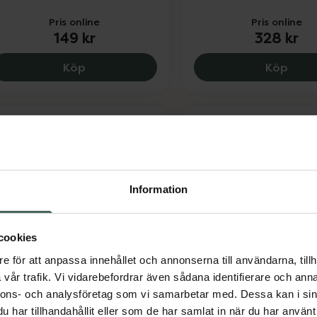
Pris online
Pris online
149 kr
328 kr
The Ordinary Alpha Arbutin 2% + HA, 149
Vichy
Köp
Köp
Information
60:-
.7 av 5 i omdöme
4.8 av 5 i omdöme
cookies
ronans Apotek Retinyl
Bioderma Sensibio 
e för att anpassa innehållet och annonserna till användarna, tillh
,3%
Micellärvatten 500 ml
vår trafik. Vi vidarebefordrar även sådana identifierare och anna
nsiktsserum 30 ml
nnons- och analysföretag som vi samarbetar med. Dessa kan i sin
har tillhandahållit eller som de har samlat in när du har använt 
Kampanjpris online