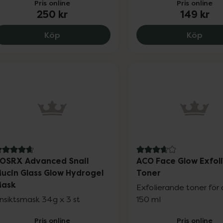
Pris online
Pris online
250 kr
149 kr
COSRX The Peptide Collagen Hydrogel Ey
CeraV
Köp
Köp
.9 av 5 i omdöme
3.8 av 5 i omdöme
OSRX Advanced Snail
ACO Face Glow Exfol
ucin Glass Glow Hydrogel
Toner
ask
Exfolierande toner för 
nsiktsmask 34g x 3 st
150 ml
Pris online
Pris online