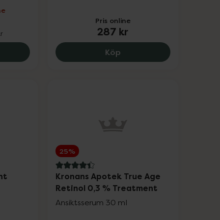
ne
Pris online
287 kr
r
 159 kr.
ans Apotek Serum Vitamin C, 63.75 kr.
Lumene Nordic-C Glow Cr
Köp
25%
4.4 av 5 i omdöme
ht
Kronans Apotek True Age
Retinol 0,3 % Treatment
Ansiktsserum 30 ml