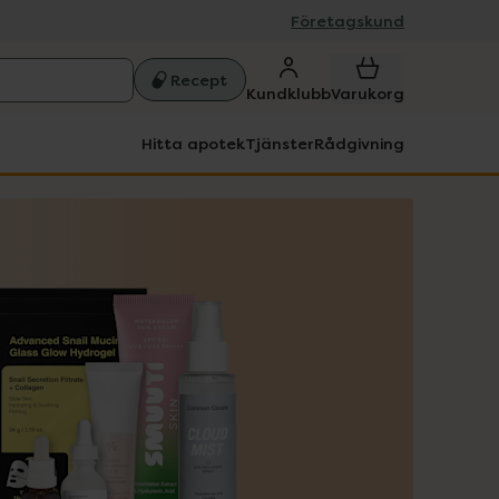
Företagskund
Recept
Kundklubb
Varukorg
Hitta apotek
Tjänster
Rådgivning