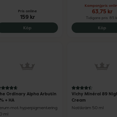
Kampanjpris onli
63,75 kr
Pris online
159 kr
Tidigare pris:
85 k
The Ordinary Niacinamide 10% + Zinc 1%,
Kron
Köp
Köp
.7 av 5 i omdöme
4.5 av 5 i omdöme
he Ordinary Alpha Arbutin
Vichy Minéral 89 Nig
% + HA
Cream
erum mot hyperpigmentering
Nattkräm 50 ml
0 ml