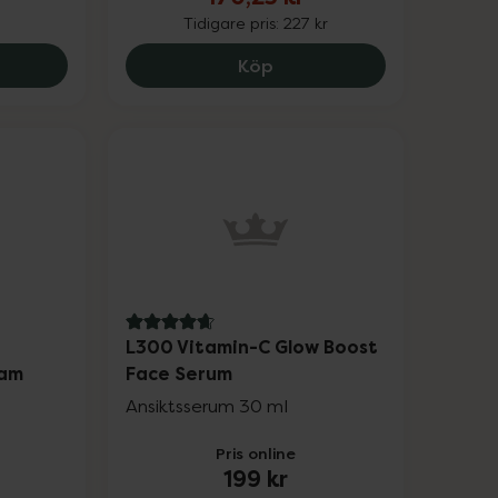
Tidigare pris:
227 kr
Hydrogel Mask, 195 kr.
ace Glow Exfoliant Toner, 149 kr.
Eucerin Urearepair Night
Köp
4.7 av 5 i omdöme
L300 Vitamin-C Glow Boost
eam
Face Serum
Ansiktsserum 30 ml
Pris online
199 kr