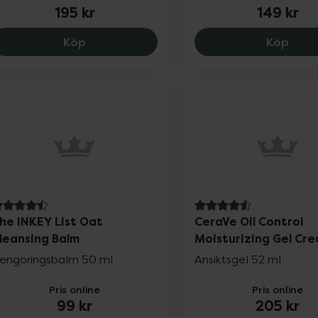
195 kr
149 kr
COSRX Advanced Snail Mucin Glass Glow 
ACO F
Köp
Köp
.5 av 5 i omdöme
4.6 av 5 i omdöme
he INKEY List Oat
CeraVe Oil Control
leansing Balm
Moisturizing Gel Cr
engöringsbalm 50 ml
Ansiktsgel 52 ml
Pris online
Pris online
99 kr
205 kr