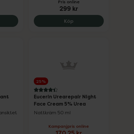
Pris online
299 kr
e patch, 250 kr.
e Foaming Cleanser Refill, 149 kr.
NIVEA Luminous630 Anti D
Köp
25%
4.4 av 5 i omdöme
iant
Eucerin Urearepair Night
Face Cream 5% Urea
ansiktet
Nattkräm 50 ml
Kampanjpris online
170,25 kr