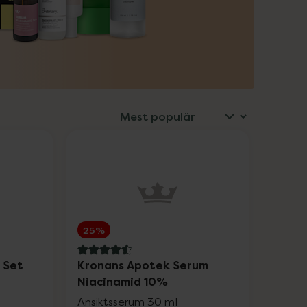
25%
4.5 av 5 i omdöme
 Set
Kronans Apotek Serum
Niacinamid 10%
Ansiktsserum 30 ml