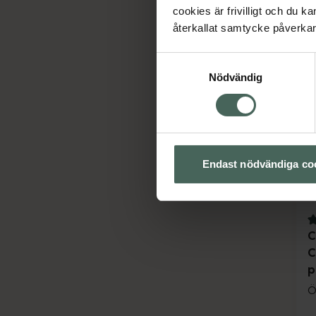
cookies är frivilligt och du k
återkallat samtycke påverkar 
Samtyckesval
Nödvändig
Endast nödvändiga co
4
C
C
p
Ö