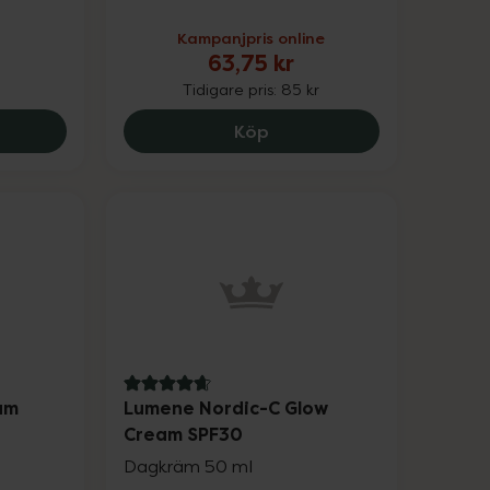
Kampanjpris online
63,75 kr
Tidigare pris:
85 kr
ea, 162.75 kr.
Minerals Ready Set Fix Setting Spray, 299 kr.
Kronans Apotek Serum Ni
Köp
4.7 av 5 i omdöme
um
Lumene Nordic-C Glow
Cream SPF30
Dagkräm 50 ml