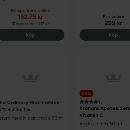
Kampanjpris online
162,75 kr
Pris online
299 kr
Tidigare pris:
217 kr
Eucerin Urearepair Day Face Cream 5% Ur
IDUN 
Köp
Köp
25%
he Ordinary Niacinamide
4.4 av 5 i omdöme
Kronans Apotek Ser
0% + Zinc 1%
Vitamin C
erum med Niacinamide 60 ml
Ansiktsserum 30 ml