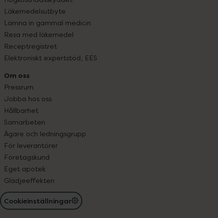
Läkemedelsutbyte
Lämna in gammal medicin
Resa med läkemedel
Receptregistret
Elektroniskt expertstöd, EES
Om oss
Pressrum
Jobba hos oss
Hållbarhet
Samarbeten
Ägare och ledningsgrupp
För leverantörer
Företagskund
Eget apotek
Glädjeeffekten
Cookieinställningar