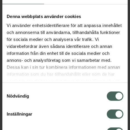
Equazen innehåller en sammansättning av
omega-3 och omega-6 fettsyror från fisk och
växten nattljus, med en specifik kombination
Denna webbplats använder cookies
av fettsyrorna EPA, DHA och GLA. Tuggbara
Vi använder enhetsidentifierare för att anpassa innehållet
kapslar med jordgubbsarom.
och annonserna till användarna, tillhandahålla funktioner
för sociala medier och analysera vår trafik. Vi
Jämförpris
1,91 kr
/
st
vidarebefordrar även sådana identifierare och annan
EAN:
05060072604556
information från din enhet till de sociala medier och
Kategorier:
annons- och analysföretag som vi samarbetar med.
Dessa kan i sin tur kombinera informationen med annan
Kost och hälsa
Kosttillskott
Kosttillskott
information som du har tillhandahållit eller som de har
Omega 3 och fettsyror
samlat in när du har använt deras tjänster. Samtycke till
Omega 3 och fettsyror
cookies är frivilligt och du kan när som helst ändra eller
Samtyckesval
återkalla ditt samtycke via webbplatsens
Nödvändig
cookieinställningar. Ett återkallat samtycke påverkar inte
Omdömen
Visa
lagligheten av behandling som skett innan återkallelsen.
Inställningar
Innehåll
Visa