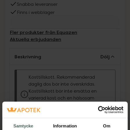
Snabba leveranser
Finns i webblager
Fler produkter från Equazen
Aktuella erbjudanden
Beskrivning
Dölj
Kosttillskott. Rekommenderad
daglig dos bör inte överskridas.
Kosttillskott bör inte ersätta en
varierad kost och en hälsosam
livsstil. Förvaras utom räckhåll för
små barn.
Produkten innehåller sötningsmedel
Samtycke
Information
Om