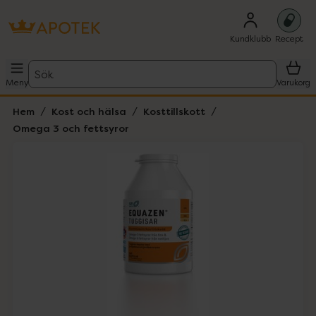
Kundklubb
Recept
Sök
Meny
Varukorg
Hem
Kost och hälsa
Kosttillskott
Omega 3 och fettsyror
Hoppa över Lista
Lista: . Innehåller 1 objekt.