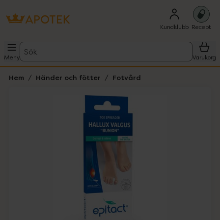
Kundklubb
Recept
Sök
Meny
Varukorg
Hem
Händer och fötter
Fotvård
Hoppa över Lista
Lista: . Innehåller 1 objekt.