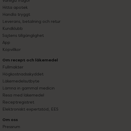
Vanliga frågor
Hitta apotek
Handla tryggt
Leverans, betalning och retur
Kundklubb
Sajtens tillgänglighet
App
Köpvillkor
Om recept och läkemedel
Fullmakter
Högkostnadsskyddet
Läkemedelsutbyte
Lämna in gammal medicin
Resa med läkemedel
Receptregistret
Elektroniskt expertstöd, EES
Om oss
Pressrum