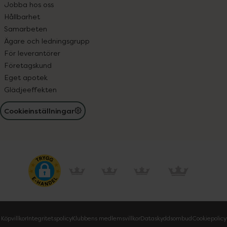
Jobba hos oss
Hållbarhet
Samarbeten
Ägare och ledningsgrupp
För leverantörer
Företagskund
Eget apotek
Glädjeeffekten
Cookieinställningar
Köpvillkor
Integritetspolicy
Klubbens medlemsvillkor
Dataskyddsombud
Cookiepolicy