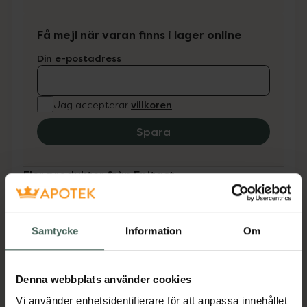
Få mejl när varan finns i lager online
Din e-postadress
villkoren
Jag accepterar
Spara
Fler produkter från Epitact
Aktuella erbjudanden
Samtycke
Information
Om
Beskrivning
Dölj
Denna webbplats använder cookies
Tillverkaren garanterar genom
CE-märkning att produkten är
Vi använder enhetsidentifierare för att anpassa innehållet