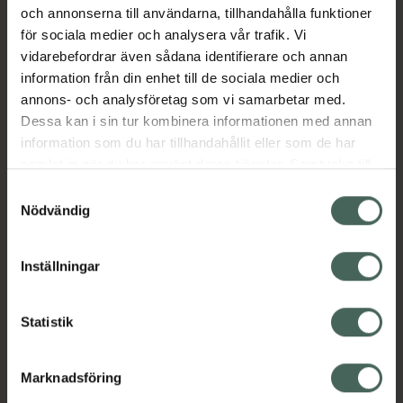
säker att använda och uppfyller
och annonserna till användarna, tillhandahålla funktioner
gällande krav.
för sociala medier och analysera vår trafik. Vi
vidarebefordrar även sådana identifierare och annan
Avdelaren riktar stortån framåt genom att
information från din enhet till de sociala medier och
undvika att den korsas med intilliggande tår.
annons- och analysföretag som vi samarbetar med.
Den är gjord i EPITHELIUM, vars viskoelastiska
Dessa kan i sin tur kombinera informationen med annan
och mekaniska egenskaper är väldigt lika de
information som du har tillhandahållit eller som de har
subkutana vävnadernas. Avdelarens mjuka
samlat in när du har använt deras tjänster. Samtycke till
material, samt dess unika form skänker
cookies är frivilligt och du kan när som helst ändra eller
omedelbar komfort i kontakt med foten.
Samtyckesval
återkalla ditt samtycke via webbplatsens
Nödvändig
Jämförpris
34,50 kr
/
st
cookieinställningar. Ett återkallat samtycke påverkar inte
lagligheten av behandling som skett innan återkallelsen.
EAN:
03660396019658
Inställningar
Kategorier:
Fotvård
Händer och fötter
Statistik
Instruktioner
Visa
Marknadsföring