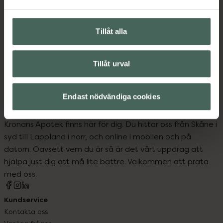
Tillåt alla
Upptäck flera produkter inom
Fotvård
Händer och fötter
Tillåt urval
Endast nödvändiga cookies
Kronans Apotek finns här för dig. Du hittar oss från Skåne i
syd till Lappland i norr, och online i mobilen och på
datorn. Oavsett vem du är så är det vårt uppdrag att
hjälpa just dig att må lite bättre. Välkommen att prata
med oss.
Kundservice
Kontakta oss