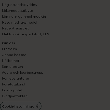
Högkostnadsskyddet
Läkemedelsutbyte
Lämna in gammal medicin
Resa med läkemedel
Receptregistret
Elektroniskt expertstöd, EES
Om oss
Pressrum
Jobba hos oss
Hållbarhet
Samarbeten
Ägare och ledningsgrupp
För leverantörer
Företagskund
Eget apotek
Glädjeeffekten
Cookieinställningar