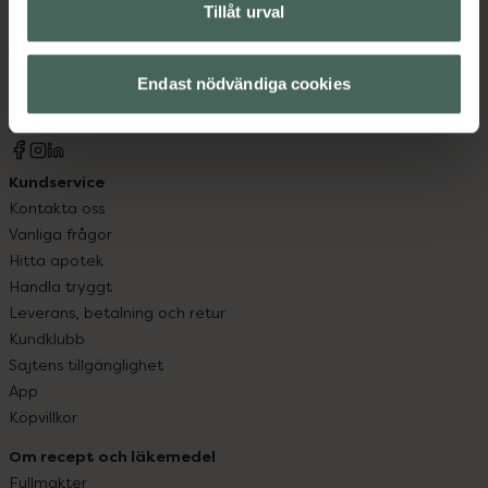
Tillåt urval
Kronans Apotek finns här för dig. Du hittar oss från Skåne i
syd till Lappland i norr, och online i mobilen och på
datorn. Oavsett vem du är så är det vårt uppdrag att
Endast nödvändiga cookies
hjälpa just dig att må lite bättre. Välkommen att prata
med oss.
Kundservice
Kontakta oss
Vanliga frågor
Hitta apotek
Handla tryggt
Leverans, betalning och retur
Kundklubb
Sajtens tillgänglighet
App
Köpvillkor
Om recept och läkemedel
Fullmakter