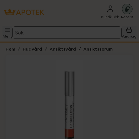
Kundklubb
Recept
Sök
Meny
Varukorg
Hem
Hudvård
Ansiktsvård
Ansiktsserum
Hoppa över Lista
Lista: . Innehåller 1 objekt.