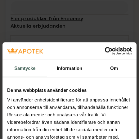
Fler produkter från Eneomey
Aktuella erbjudanden
Beskrivning
Dölj
LIP STIMULATION ger en plumpande effekt
Samtycke
Information
Om
på läpparna samt har anti-aging effekt på
läpplinjerna och fuktar intensivt. Sodium
hyaluronate microsphere Vitamin A,C & E
Denna webbplats använder cookies
ester Guarana extrakt
Vi använder enhetsidentifierare för att anpassa innehållet
Jämförpris
98,75 kr
/
ml
och annonserna till användarna, tillhandahålla funktioner
EAN:
03664397000097
för sociala medier och analysera vår trafik. Vi
vidarebefordrar även sådana identifierare och annan
Kategorier:
information från din enhet till de sociala medier och
Ansiktsserum
Ansiktsvård
Hudvård
annons- och analysföretag som vi samarbetar med.