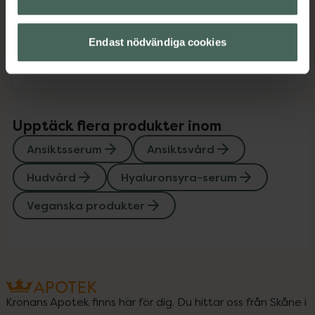
Innehåll
Visa
Endast nödvändiga cookies
Instruktioner
Visa
Upptäck flera produkter inom
Ansiktsserum
Ansiktsvård
Hudvård
Hyaluronsyra-serum
Veganska produkter
Kronans Apotek finns här för dig. Du hittar oss från Skåne i