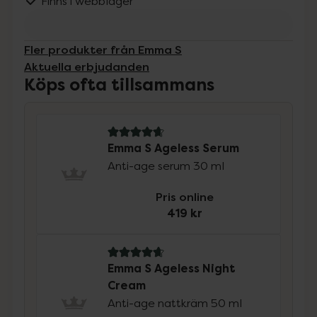
Finns i webblager
Fler produkter från Emma S
Aktuella erbjudanden
Köps ofta tillsammans
4.7 av 5 i omdöme
Emma S Ageless Serum
Anti-age serum 30 ml
Pris online
419 kr
4.8 av 5 i omdöme
Emma S Ageless Night
Cream
Anti-age nattkräm 50 ml