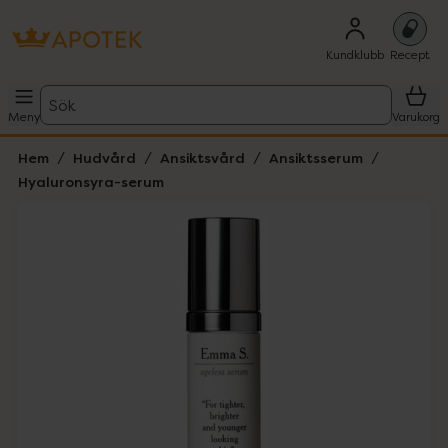
Kundklubb
Recept
Sök
Meny
Varukorg
Hem
Hudvård
Ansiktsvård
Ansiktsserum
Hyaluronsyra-serum
Hoppa över Lista
Lista: . Innehåller 2 objekt.