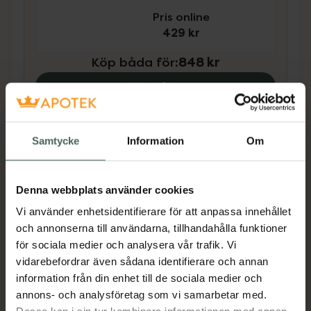
Pris online
429 kr
Köp båda för
:
848 kr
Köp båda
Samtycke
Information
Om
Beskrivning
Dölj
Ageless Serum är ett multiverkande anti-age
Denna webbplats använder cookies
serum. Serumet innehåller Vitamin A-derivat
Vi använder enhetsidentifierare för att anpassa innehållet
som är en cellkommunicerande ingrediens
och annonserna till användarna, tillhandahålla funktioner
som bygger upp och stärker huden på djupet.
för sociala medier och analysera vår trafik. Vi
Oljeextraktet Gatuline In-Tense förebygger
vidarebefordrar även sådana identifierare och annan
fina linjer, ger huden näring och förbättrar
information från din enhet till de sociala medier och
dess elasticitet. En effektiv halt Hyaluronsyra
annons- och analysföretag som vi samarbetar med.
boostar och bevarar fukt i huden.