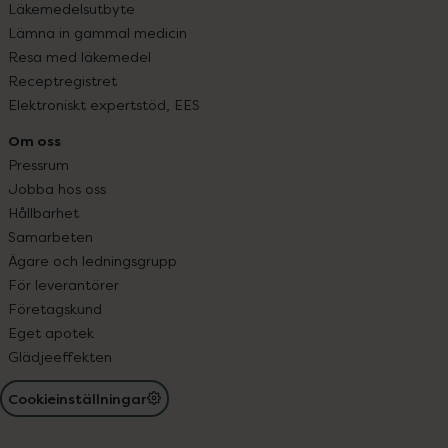
Läkemedelsutbyte
Lämna in gammal medicin
Resa med läkemedel
Receptregistret
Elektroniskt expertstöd, EES
Om oss
Pressrum
Jobba hos oss
Hållbarhet
Samarbeten
Ägare och ledningsgrupp
För leverantörer
Företagskund
Eget apotek
Glädjeeffekten
Cookieinställningar