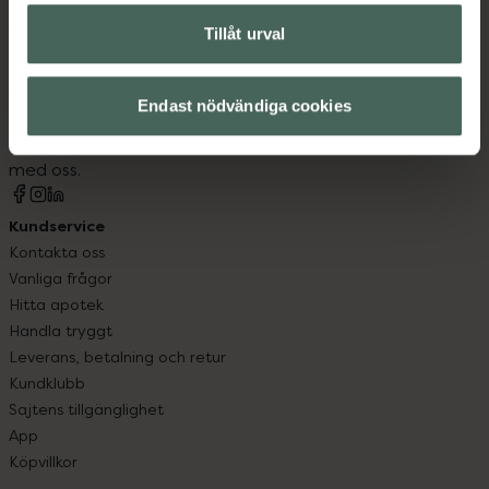
Tillåt urval
Kronans Apotek finns här för dig. Du hittar oss från Skåne i
syd till Lappland i norr, och online i mobilen och på
Endast nödvändiga cookies
datorn. Oavsett vem du är så är det vårt uppdrag att
hjälpa just dig att må lite bättre. Välkommen att prata
med oss.
Kundservice
Kontakta oss
Vanliga frågor
Hitta apotek
Handla tryggt
Leverans, betalning och retur
Kundklubb
Sajtens tillgänglighet
App
Köpvillkor