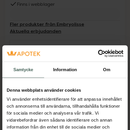
Finns i webblager
Fler produkter från Embryolisse
Aktuella erbjudanden
Beskrivning
Dölj
En exfolierande behandling med 3
Samtycke
Information
Om
kokosnötsextrakt som omsluter huden i ett
moln av lätt skummande men ultramjuk mjölk
som effektivt rengör huden.
Denna webbplats använder cookies
Jämförpris
7,73 kr
/
g
Vi använder enhetsidentifierare för att anpassa innehållet
EAN:
03350900002572
och annonserna till användarna, tillhandahålla funktioner
för sociala medier och analysera vår trafik. Vi
Kategorier:
vidarebefordrar även sådana identifierare och annan
Ansiktsvård
Exfoliering för ansiktet
information från din enhet till de sociala medier och