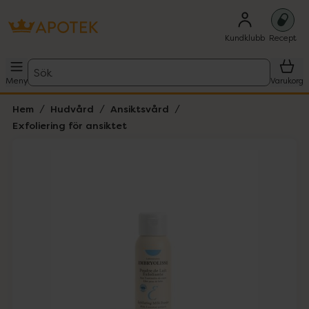
Kundklubb
Recept
Sök
Meny
Varukorg
Hem
Hudvård
Ansiktsvård
Exfoliering för ansiktet
Hoppa över Lista
Lista: . Innehåller 1 objekt.