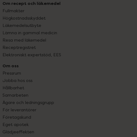
Om recept och läkemedel
Fullmakter
Högkostnadsskyddet
Läkemedelsutbyte
Lämna in gammal medicin
Resa med läkemedel
Receptregistret
Elektroniskt expertstöd, EES
Om oss
Pressrum
Jobba hos oss
Hållbarhet
Samarbeten
Ägare och ledningsgrupp
För leverantörer
Företagskund
Eget apotek
Glädjeeffekten