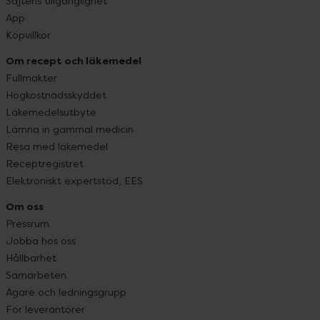
Sajtens tillgänglighet
App
Köpvillkor
Om recept och läkemedel
Fullmakter
Högkostnadsskyddet
Läkemedelsutbyte
Lämna in gammal medicin
Resa med läkemedel
Receptregistret
Elektroniskt expertstöd, EES
Om oss
Pressrum
Jobba hos oss
Hållbarhet
Samarbeten
Ägare och ledningsgrupp
För leverantörer