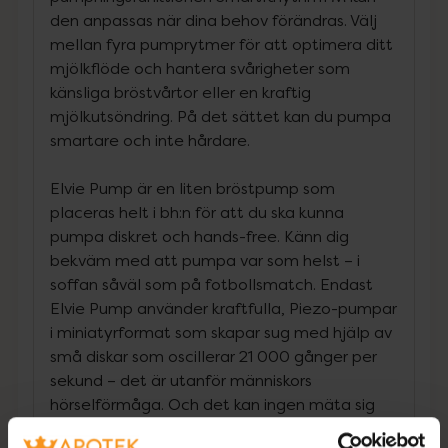
den anpassas när dina behov förändras. Välj
mellan fyra pumprytmer för att optimera ditt
mjölkflöde och hantera svårigheter som
känsliga bröstvårtor eller en kraftig
mjölkutsöndring. På det sättet kan du pumpa
smartare och inte hårdare.
Elvie Pump är en liten bröstpump som
placeras helt i bh:n för att du ska kunna
pumpa diskret och hands-free. Känn dig
bekväm med att pumpa var som helst – i
soffan såväl som på fotbollsmatch.
Endast
Elvie Pump använder kraftfulla, Piezo-pumpar
i miniatyrformat som skapar sug med hjälp av
små diskar som oscillerar 21 000 gånger per
sekund – det är utanför människors
hörselförmåga. Och det kan ingen mäta sig
med.
Inga komplicerade manövrar att