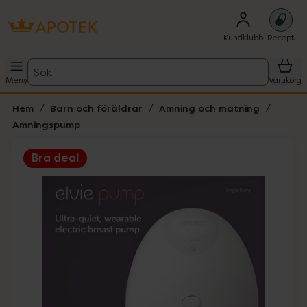
Kundklubb
Recept
Sök
Meny
Varukorg
Hem
Barn och föräldrar
Amning och matning
Amningspump
Bra deal
Hoppa över Lista
Lista: . Innehåller 3 objekt.