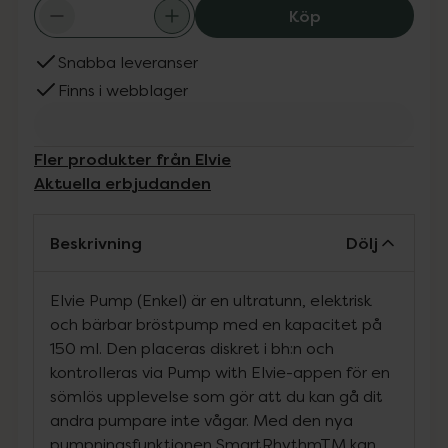
Elvie Single Ele
Köp
Snabba leveranser
Finns i webblager
Fler produkter från Elvie
Aktuella erbjudanden
Beskrivning
Dölj
Elvie Pump (Enkel) är en ultratunn, elektrisk
och bärbar bröstpump med en kapacitet på
150 ml. Den placeras diskret i bh:n och
kontrolleras via Pump with Elvie-appen för en
sömlös upplevelse som gör att du kan gå dit
andra pumpare inte vågar.
Med den nya
pumpningsfunktionen SmartRhythmTM kan