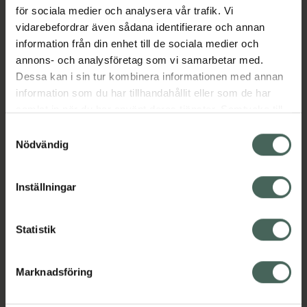
för sociala medier och analysera vår trafik. Vi
Jämförpris
499 kr
/
st
vidarebefordrar även sådana identifierare och annan
EAN:
05060442520080
information från din enhet till de sociala medier och
annons- och analysföretag som vi samarbetar med.
Kategorier:
Dessa kan i sin tur kombinera informationen med annan
Amning och matning
Amningspump
information som du har tillhandahållit eller som de har
Amningstillbehör
Barn och föräldrar
samlat in när du har använt deras tjänster. Samtycke till
cookies är frivilligt och du kan när som helst ändra eller
Samtyckesval
återkalla ditt samtycke via webbplatsens
Nödvändig
Innehåll
Visa
cookieinställningar. Ett återkallat samtycke påverkar inte
lagligheten av behandling som skett innan återkallelsen.
Inställningar
Instruktioner
Visa
Statistik
Marknadsföring
Upptäck flera produkter inom
Amning och matning
Amningspump