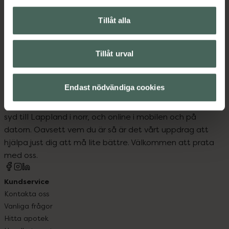
Amningstillbehör
Tillåt alla
Barn och föräldrar
Tillåt urval
Endast nödvändiga cookies
Kronans Apotek finns här för dig. Du hittar oss från Skåne i
syd till Lappland i norr, och online i mobilen och på
datorn. Oavsett vem du är så är det vårt uppdrag att
hjälpa just dig att må lite bättre. Välkommen att prata
med oss.
Kundservice
Kontakta oss
Vanliga frågor
Hitta apotek