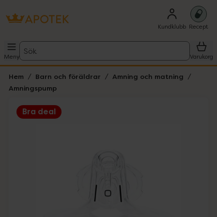
Kundklubb
Recept
Sök
Meny
Varukorg
Hem
Barn och föräldrar
Amning och matning
Amningspump
Bra deal
Hoppa över Lista
Lista: . Innehåller 1 objekt.