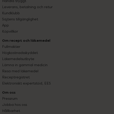
Handla tryggt
Leverans, betalning och retur
Kundklubb
Sajtens tillgänglighet
App
Köpvillkor
Om recept och läkemedel
Fullmakter
Högkostnadsskyddet
Läkemedelsutbyte
Lämna in gammal medicin
Resa med läkemedel
Receptregistret
Elektroniskt expertstöd, EES
Om oss
Pressrum
Jobba hos oss
Hållbarhet