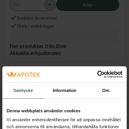
Elvie Pump Brea
Köp
Snabba leveranser
Finns i webblager
Fler produkter från Elvie
Aktuella erbjudanden
Beskrivning
Dölj
Brösttrattar till Elvie Pump.Utformad med
Samtycke
Information
Om
markeringar som gör det enkelt att placera
bröstvårtan rätt och få ett effektivt sug.Finns i
tre storlekar (21 mm, 24 mm, 28 mm) för
Denna webbplats använder cookies
bästa passform.BPA-fri och diskmaskin säker.2
Vi använder enhetsidentifierare för att anpassa innehållet
brösttrattar ingår.Endast för användning med
och annonserna till användarna, tillhandahålla funktioner
Elvie Pump. 90 dagars garanti.