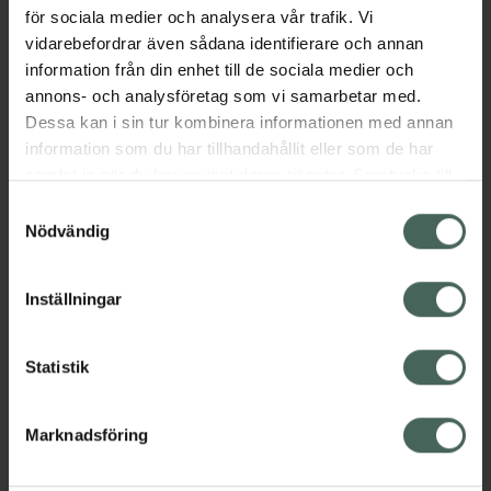
för sociala medier och analysera vår trafik. Vi
Jämförpris
499 kr
/
st
vidarebefordrar även sådana identifierare och annan
EAN:
05060442520066
information från din enhet till de sociala medier och
annons- och analysföretag som vi samarbetar med.
Kategorier:
Dessa kan i sin tur kombinera informationen med annan
Amning och matning
Amningspump
information som du har tillhandahållit eller som de har
Amningstillbehör
Barn och föräldrar
samlat in när du har använt deras tjänster. Samtycke till
cookies är frivilligt och du kan när som helst ändra eller
Samtyckesval
återkalla ditt samtycke via webbplatsens
Nödvändig
Innehåll
Visa
cookieinställningar. Ett återkallat samtycke påverkar inte
lagligheten av behandling som skett innan återkallelsen.
Inställningar
Instruktioner
Visa
Statistik
Marknadsföring
Upptäck flera produkter inom
Amning och matning
Amningspump