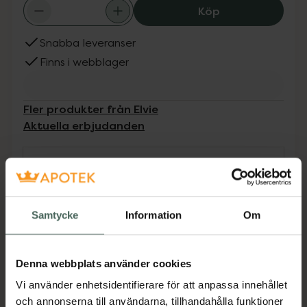
Elvie Pump Brea
Köp
Snabba leveranser
Finns i webblager
Fler produkter från Elvie
Aktuella erbjudanden
Beskrivning
Dölj
Brösttrattar till Elvie Pump.Utformad med
Samtycke
Information
Om
markeringar som gör det enkelt att placera
bröstvårtan rätt och få ett effektivt sug.Finns i
tre storlekar (21 mm, 24 mm, 28 mm) för
Denna webbplats använder cookies
bästa passform.BPA-fri och diskmaskin säker.2
Vi använder enhetsidentifierare för att anpassa innehållet
brösttrattar ingår.Endast för användning med
och annonserna till användarna, tillhandahålla funktioner
Elvie Pump. 90 dagars garanti.