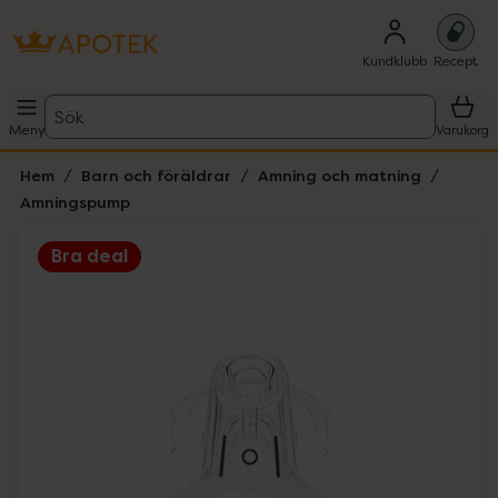
Kundklubb
Recept
Sök
Meny
Varukorg
Hem
Barn och föräldrar
Amning och matning
Amningspump
Bra deal
Hoppa över Lista
Lista: . Innehåller 1 objekt.