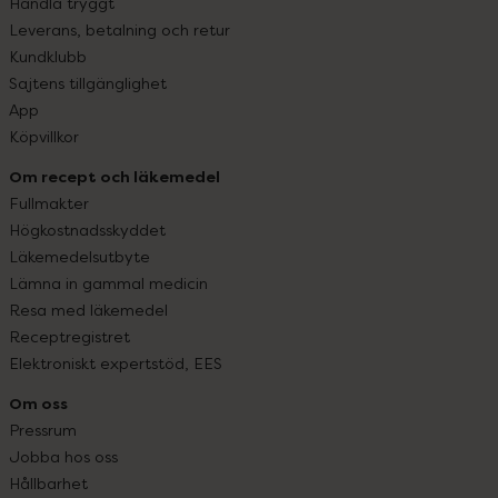
Handla tryggt
Leverans, betalning och retur
Kundklubb
Sajtens tillgänglighet
App
Köpvillkor
Om recept och läkemedel
Fullmakter
Högkostnadsskyddet
Läkemedelsutbyte
Lämna in gammal medicin
Resa med läkemedel
Receptregistret
Elektroniskt expertstöd, EES
Om oss
Pressrum
Jobba hos oss
Hållbarhet