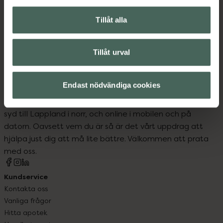
Amningstillbehör
Tillåt alla
Barn och föräldrar
Tillåt urval
Endast nödvändiga cookies
Kronans Apotek finns här för dig. Du hittar oss från Skåne i
syd till Lappland i norr, och online i mobilen och på
datorn. Oavsett vem du är så är det vårt uppdrag att
hjälpa just dig att må lite bättre. Välkommen att prata
med oss.
Kundservice
Kontakta oss
Vanliga frågor
Hitta apotek