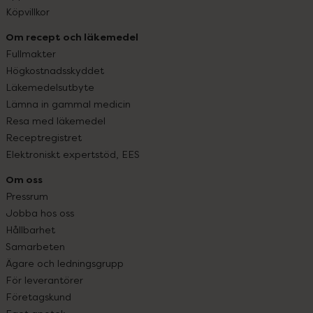
Köpvillkor
Om recept och läkemedel
Fullmakter
Högkostnadsskyddet
Läkemedelsutbyte
Lämna in gammal medicin
Resa med läkemedel
Receptregistret
Elektroniskt expertstöd, EES
Om oss
Pressrum
Jobba hos oss
Hållbarhet
Samarbeten
Ägare och ledningsgrupp
För leverantörer
Företagskund