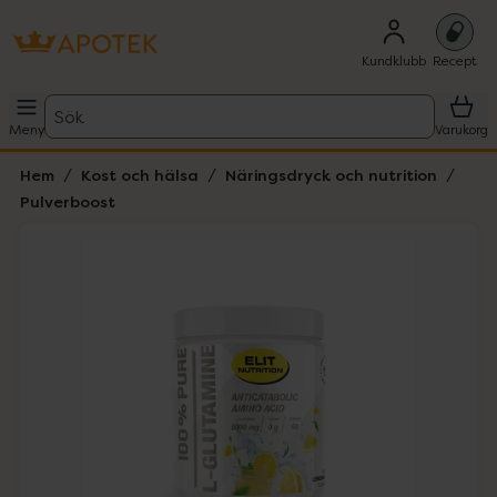
Kundklubb
Recept
Sök
Meny
Varukorg
Hem
Kost och hälsa
Näringsdryck och nutrition
Pulverboost
Hoppa över Lista
Lista: . Innehåller 1 objekt.