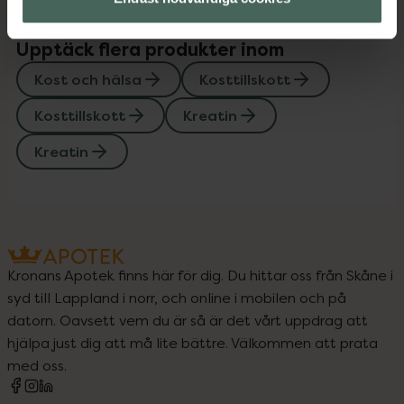
Upptäck flera produkter inom
Kost och hälsa
Kosttillskott
Kosttillskott
Kreatin
Kreatin
Kronans Apotek finns här för dig. Du hittar oss från Skåne i
syd till Lappland i norr, och online i mobilen och på
datorn. Oavsett vem du är så är det vårt uppdrag att
hjälpa just dig att må lite bättre. Välkommen att prata
med oss.