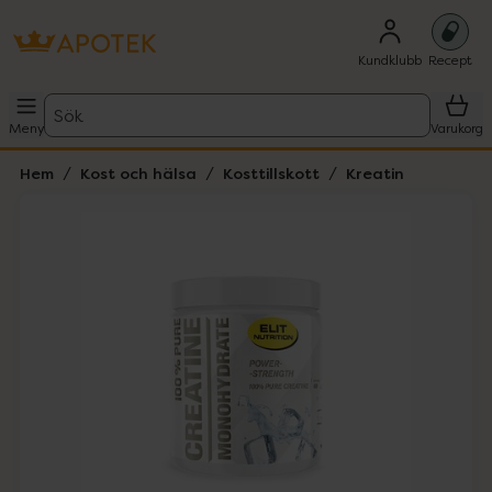
Kundklubb
Recept
Sök
Meny
Varukorg
Hem
Kost och hälsa
Kosttillskott
Kreatin
Hoppa över Lista
Lista: . Innehåller 1 objekt.