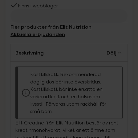
Finns i webblager
Fler produkter från Elit Nutrition
Aktuella erbjudanden
Beskrivning
Dölj
Kosttillskott. Rekommenderad
daglig dos bör inte överskridas.
Kosttillskott bör inte ersätta en
varierad kost och en hälsosam
livsstil. Förvaras utom räckhåll för
små barn.
Elit Creatine från Elit Nutrition består av rent
kreatinmonohydrat, vilket är ett ämne som
hjälper till att omvandla lagrad energi till