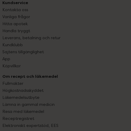
Kundservice
Kontakta oss
Vanliga frågor
Hitta apotek
Handla tryggt
Leverans, betalning och retur
Kundklubb
Sajtens tillgänglighet
App
Köpvillkor
Om recept och läkemedel
Fullmakter
Högkostnadsskyddet
Läkemedelsutbyte
Lämna in gammal medicin
Resa med läkemedel
Receptregistret
Elektroniskt expertstöd, EES