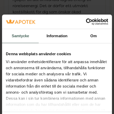
rörelseenergi. Det är därför ett utmärkt
kosttillskott för dig som önskar ökad
explosivitet och energi vid högintensiv och
kortvarig träning och därigenom förbättrad
styrka och muskeltillväxt. Med endast en
Samtycke
Information
Om
portion får du i dig 5 gram mikroniserat
kreatinmonohydrat, en form som lättare tas
upp av musklerna, vilket hjälper till att öka
Denna webbplats använder cookies
den fysiska prestationen vid upprepad
kraftansträngning i samband med kortvarig
Vi använder enhetsidentifierare för att anpassa innehållet
och högintensiv träning. Kreatinmonohydrat är
och annonserna till användarna, tillhandahålla funktioner
ett naturligt ämne som du får i dig via
för sociala medier och analysera vår trafik. Vi
exempelvis kött och fisk, men då endast i små
vidarebefordrar även sådana identifierare och annan
mängder som inte har någon större inverkan
information från din enhet till de sociala medier och
på din träningsprestation. Önskar du förbättra
annons- och analysföretag som vi samarbetar med.
möjligheterna till ökad explosivitet och
Dessa kan i sin tur kombinera informationen med annan
uthållighet är ett kreatinmonohydratstillskott
information som du har tillhandahållit eller som de har
därför ett utmärkt alternativ. Den positiva
samlat in när du har använt deras tjänster. Samtycke till