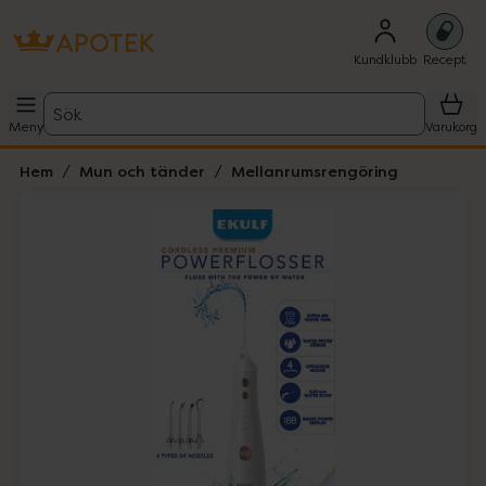
Kundklubb
Recept
Sök
Meny
Varukorg
Hem
Mun och tänder
Mellanrumsrengöring
Hoppa över Lista
Lista: . Innehåller 1 objekt.