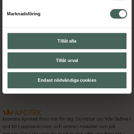
Marknadsföring
Upptäck flera produkter inom
Tillåt alla
Mellanrumsborstar
Mellanrumsrengöring
Tillåt urval
Mun och tänder
Tandstickor och tandpetare
Endast nödvändiga cookies
Kronans Apotek finns här för dig. Du hittar oss från Skåne i
syd till Lappland i norr, och online i mobilen och på
datorn. Oavsett vem du är så är det vårt uppdrag att