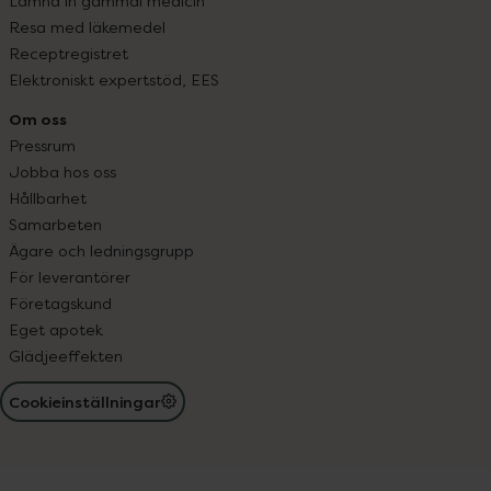
Lämna in gammal medicin
Resa med läkemedel
Receptregistret
Elektroniskt expertstöd, EES
Om oss
Pressrum
Jobba hos oss
Hållbarhet
Samarbeten
Ägare och ledningsgrupp
För leverantörer
Företagskund
Eget apotek
Glädjeeffekten
Cookieinställningar