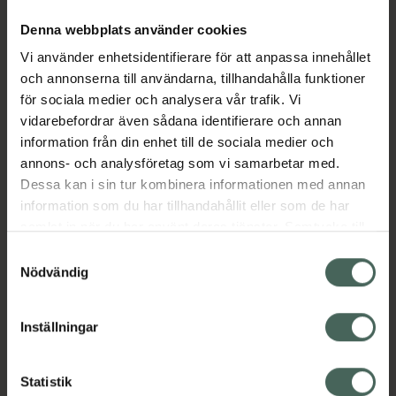
stimulera blodcirkulationen och motverka
Denna webbplats använder cookies
inflammationer i tandköttet. Perfekt även för
dig med tandställning, broar, implantat eller
Vi använder enhetsidentifierare för att anpassa innehållet
känsligt tandkött.I paketet medföljer 5 tippar
och annonserna till användarna, tillhandahålla funktioner
(2 Standard Nozzle tips, 1 Orthodontic tip, 1
för sociala medier och analysera vår trafik. Vi
Periodontal tip, 1 Tongue Scraper tip), en
vidarebefordrar även sådana identifierare och annan
laddare med kabel, samt bruksanvisning
information från din enhet till de sociala medier och
annons- och analysföretag som vi samarbetar med.
EAN:
07392222116502
Dessa kan i sin tur kombinera informationen med annan
Kategorier:
information som du har tillhandahållit eller som de har
samlat in när du har använt deras tjänster. Samtycke till
Mellanrumsborstar
Mellanrumsrengöring
cookies är frivilligt och du kan när som helst ändra eller
Mun och tänder
Samtyckesval
återkalla ditt samtycke via webbplatsens
Nödvändig
Tandstickor och tandpetare
cookieinställningar. Ett återkallat samtycke påverkar inte
lagligheten av behandling som skett innan återkallelsen.
Inställningar
Innehåll
Visa
Statistik
Instruktioner
Visa