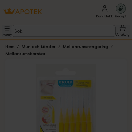
Kundklubb
Recept
Sök
Meny
Varukorg
Hem
Mun och tänder
Mellanrumsrengöring
Mellanrumsborstar
Hoppa över Lista
Lista: . Innehåller 1 objekt.