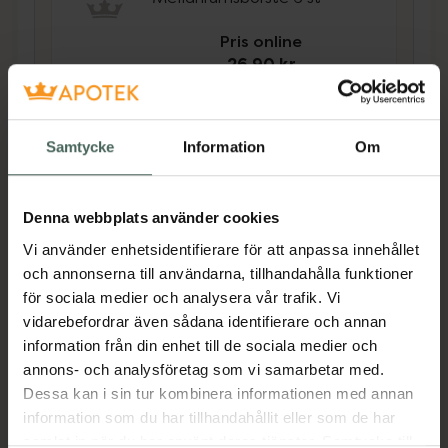
Pris online
26,90 kr
Köp båda för
:
54,80 kr
Köp båda
Samtycke
Information
Om
Denna webbplats använder cookies
Beskrivning
Dölj
Vi använder enhetsidentifierare för att anpassa innehållet
och annonserna till användarna, tillhandahålla funktioner
EKULF pH Supreme 0,7mm är avsedd för de
för sociala medier och analysera vår trafik. Vi
som behöver lite större grepp på
vidarebefordrar även sådana identifierare och annan
mellanrumstandborstar. Samtliga borstar är
information från din enhet till de sociala medier och
cylindriskt utformade och har hög kvalité på
annons- och analysföretag som vi samarbetar med.
borst- och rengöringsförmåga. Varje
Dessa kan i sin tur kombinera informationen med annan
mellanrumstandborste är utrustad med en
information som du har tillhandahållit eller som de har
plasthylsa för att skydda borsten.
samlat in när du har använt deras tjänster. Samtycke till