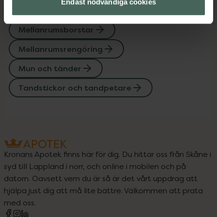
Endast nödvändiga cookies
Upptäck flera produkter inom
Mellanrumsborstar
Mellanrumsrengöring
Mun och tänder
Tandstickor och tandpetare
Kronans Apotek finns här för dig. Du hittar oss från Skåne i
syd till Lappland i norr, och online i mobilen och på
datorn. Oavsett vem du är så är det vårt uppdrag att
hjälpa just dig att må lite bättre. Välkommen att prata
med oss.