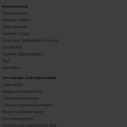
Kundservice
Kontakta oss
Vanliga frågor
Hitta apotek
Handla tryggt
Leverans, betalning och retur
Kundklubb
Sajtens tillgänglighet
App
Köpvillkor
Om recept och läkemedel
Fullmakter
Högkostnadsskyddet
Läkemedelsutbyte
Lämna in gammal medicin
Resa med läkemedel
Receptregistret
Elektroniskt expertstöd, EES