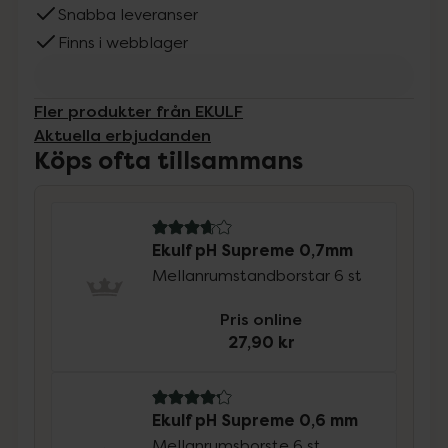
Snabba leveranser
Finns i webblager
Fler produkter från EKULF
Aktuella erbjudanden
Köps ofta tillsammans
3.7 av 5 i omdöme
Ekulf pH Supreme 0,7mm
Mellanrumstandborstar 6 st
Pris online
27,90 kr
4.2 av 5 i omdöme
Ekulf pH Supreme 0,6 mm
Mellanrumsborste 6 st