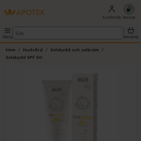
Kundklubb
Recept
Sök
Meny
Varukorg
Hem
Hudvård
Solskydd och solkräm
Solskydd SPF 50
Hoppa över Lista
Lista: . Innehåller 1 objekt.