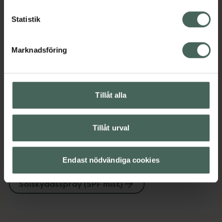
Kontaktinfo tillverkare
Visa
Statistik
Marknadsföring
Upptäck flera produkter inom
Barn och föräldrar
Tillåt alla
Ekologisk hudvård
Solskydd SPF 50
Solskydd för barn
Tillåt urval
Solskydd för barn
Endast nödvändiga cookies
Solskydd och solkräm
Solskyddsspray (SPF mist)