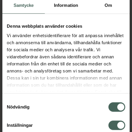
Solspray för barn med granatäpple,
Samtycke
Information
Om
nattljusolja, arganolja och oliv. Enkel
applicering och mycket högt skydd. Innehåller
fysikaliskt filter (titandioxid). Vattenfast.
Denna webbplats använder cookies
Certifierat ekologiskt och vegan. Mild doft
Vi använder enhetsidentifierare för att anpassa innehållet
från eteriska oljor.
och annonserna till användarna, tillhandahålla funktioner
Jämförpris
5,65 kr
/
ml
för sociala medier och analysera vår trafik. Vi
vidarebefordrar även sådana identifierare och annan
EAN:
04033981742740
information från din enhet till de sociala medier och
Kategorier:
annons- och analysföretag som vi samarbetar med.
Dessa kan i sin tur kombinera informationen med annan
Barn och föräldrar
Ekologisk hudvård
information som du har tillhandahållit eller som de har
Solskydd SPF 50
Solskydd för barn
samlat in när du har använt deras tjänster. Samtycke till
Solskydd för barn
Solskydd och solkräm
cookies är frivilligt och du kan när som helst ändra eller
Solskyddsspray (SPF mist)
Samtyckesval
återkalla ditt samtycke via webbplatsens
Nödvändig
cookieinställningar. Ett återkallat samtycke påverkar inte
Instruktioner
Visa
lagligheten av behandling som skett innan återkallelsen.
Inställningar