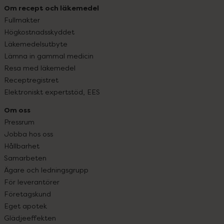
Om recept och läkemedel
Fullmakter
Högkostnadsskyddet
Läkemedelsutbyte
Lämna in gammal medicin
Resa med läkemedel
Receptregistret
Elektroniskt expertstöd, EES
Om oss
Pressrum
Jobba hos oss
Hållbarhet
Samarbeten
Ägare och ledningsgrupp
För leverantörer
Företagskund
Eget apotek
Glädjeeffekten