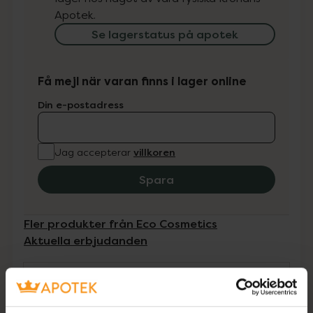
Apotek.
Se lagerstatus på apotek
Få mejl när varan finns i lager online
Din e-postadress
villkoren
Jag accepterar
Spara
Fler produkter från Eco Cosmetics
Aktuella erbjudanden
Beskrivning
Dölj