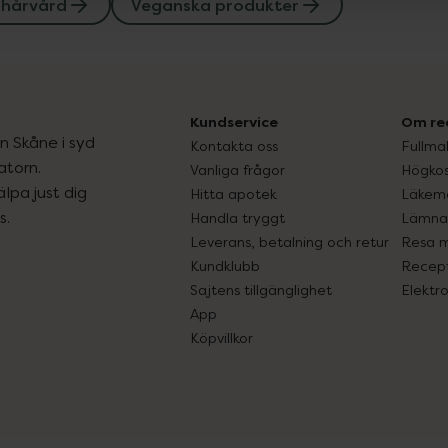
 hårvård
Veganska produkter
Kundservice
Om re
ån Skåne i syd
Kontakta oss
Fullma
atorn.
Vanliga frågor
Högkos
lpa just dig
Hitta apotek
Läkem
s.
Handla tryggt
Lämna 
Leverans, betalning och retur
Resa 
Kundklubb
Recept
Sajtens tillgänglighet
Elektr
App
Köpvillkor