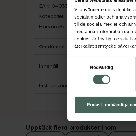
Denna webbplats använder 
EAN:
04033981620017
Vi använder enhetsidentifierar
Kategorier:
sociala medier och analysera 
till de sociala medier och a
Hårvård
Schampo
Vegansk hårvård
Veg
med annan information som du 
cookies är frivilligt och du k
Omdömen
återkallat samtycke påverkar 
Samtyckesval
Innehåll
Nödvändig
Instruktioner
Endast nödvändiga co
Upptäck flera produkter inom