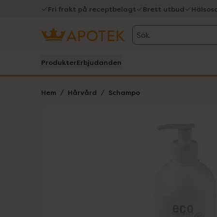
Fri frakt på receptbelagt
Brett utbud
Hälsos
Sök
Produkter
Erbjudanden
Hem
Hårvård
Schampo
Hoppa över Lista
Lista: . Innehåller 1 objekt.