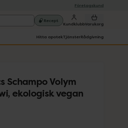
Företagskund
Recept
Kundklubb
Varukorg
Hitta apotek
Tjänster
Rådgivning
cs Schampo Volym
wi, ekologisk vegan