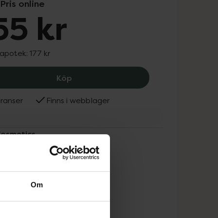
Pris online
55 kr
 apotek:
177 kr
Eco Cosmetics Schampo Volym lindblom
Köp
ranser
Finns i webblager
Cosmetics
Om