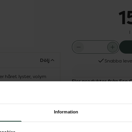
1
I
Dölj
Snabba leve
er håret lyster, volym
Fler produkter från Eco 
Aktuella erbjudanden
skyddar känslig hårbotten
k certifierad och
Information