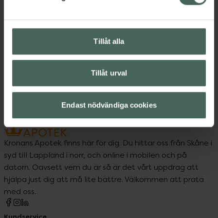
förpackningen)
Jämförpris
27 kr
/
st
EAN:
07350129180019
Tillåt alla
Kategorier:
Tillåt urval
Endast nödvändiga cookies
Kronans Apotek finns här för dig. Du hittar oss från Skåne i
syd till Lappland i norr, och online i mobilen och på
datorn. Oavsett vem du är så är det vårt uppdrag att
hjälpa just dig att må lite bättre. Välkommen att prata
med oss.
Kundservice