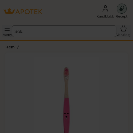
Kundklubb
Recept
Sök
Meny
Varukorg
Hem
Hoppa över Lista
Lista: . Innehåller 4 objekt.