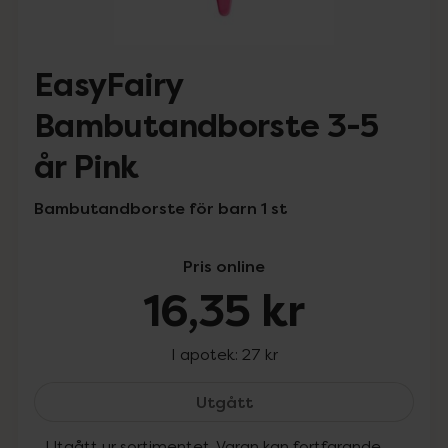
EasyFairy
Bambutandborste 3-5
år Pink
Bambutandborste för barn 1 st
Pris online
16,35 kr
I apotek:
27 kr
EasyFairy Bambutandbors
Utgått
Utgått ur sortimentet. Varan kan fortfarande