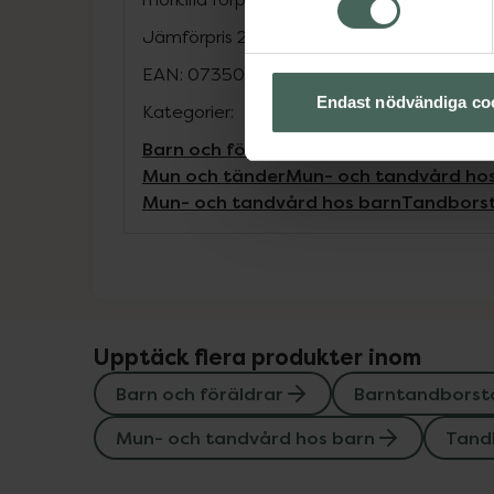
Jämförpris
27 kr
/
st
EAN:
07350129180071
Endast nödvändiga co
Kategorier:
Barn och föräldrar
Barntandborstar
Ba
Mun och tänder
Mun- och tandvård ho
Mun- och tandvård hos barn
Tandbors
Upptäck flera produkter inom
Barn och föräldrar
Barntandborst
Mun- och tandvård hos barn
Tand