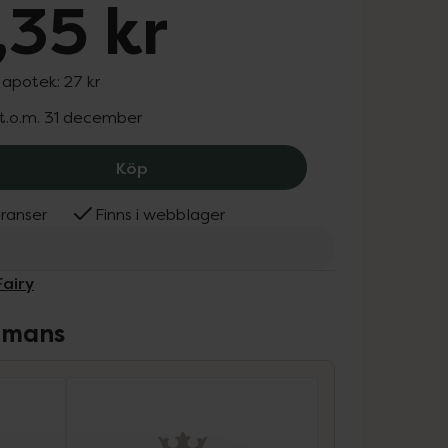
,35 kr
I apotek:
27 kr
 t.o.m. 31 december
EasyFairy Bambutandborste 10-13 år P
Köp
ranser
Finns i webblager
Fairy
ammans