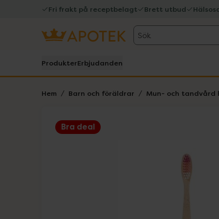
Fri frakt på receptbelagt
Brett utbud
Hälsos
Sök
Produkter
Erbjudanden
Hem
Barn och föräldrar
Mun- och tandvård 
Bra deal
Hoppa över Lista
Lista: . Innehåller 4 objekt.