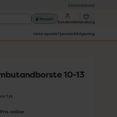
Företagskund
Recept
Kundklubb
Varukorg
Hitta apotek
Tjänster
Rådgivning
ambutandborste 10-13
n 1 st
Pris online