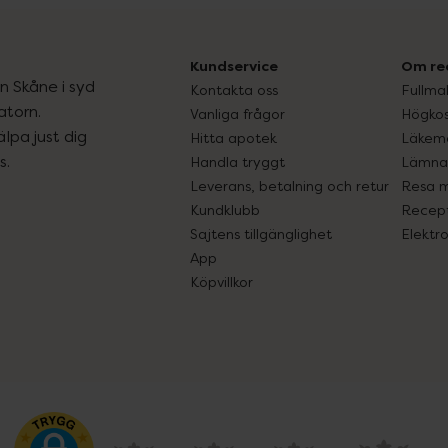
Kundservice
Om re
ån Skåne i syd
Kontakta oss
Fullma
atorn.
Vanliga frågor
Högkos
lpa just dig
Hitta apotek
Läkem
s.
Handla tryggt
Lämna 
Leverans, betalning och retur
Resa 
Kundklubb
Recept
Sajtens tillgänglighet
Elektr
App
Köpvillkor