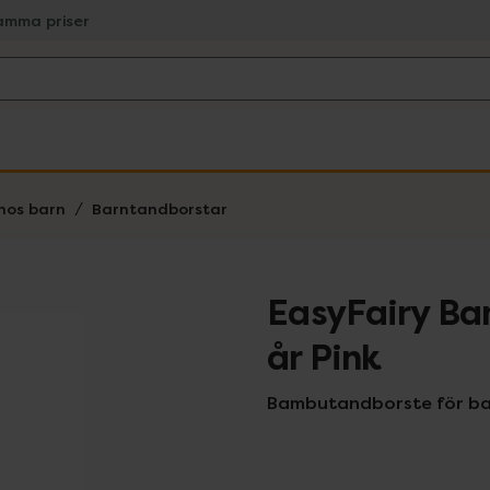
amma priser
hos barn
Barntandborstar
EasyFairy B
år Pink
Bambutandborste för bar