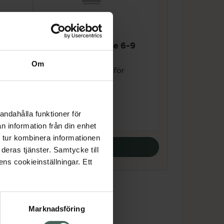
EasyFairy
0-13
Bambutandborste 6-9
år Purple
Om
Bambutandborste för
barn 1 st
Pris online
andahålla funktioner för
16,35 kr
n information från din enhet
 tur kombinera informationen
Köp båda
deras tjänster. Samtycke till
ens cookieinställningar. Ett
Marknadsföring