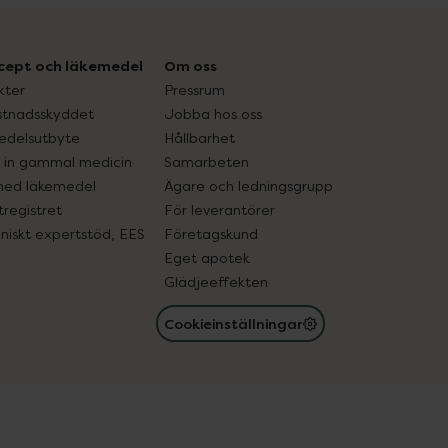
cept och läkemedel
Om oss
kter
Pressrum
tnadsskyddet
Jobba hos oss
edelsutbyte
Hållbarhet
in gammal medicin
Samarbeten
med läkemedel
Ägare och ledningsgrupp
registret
För leverantörer
oniskt expertstöd, EES
Företagskund
Eget apotek
Glädjeeffekten
Cookieinställningar