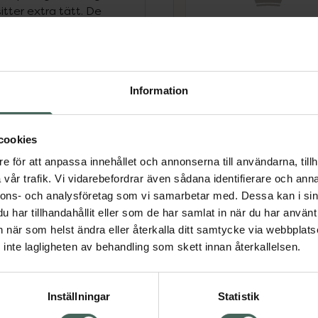
tter extra tätt. De
ma mot tandköttet. Det
dborstar för barn i åldern
EasyFairy
tfarande något kortare än
Bambutandborste 1
borsthuvud med
år Pink
Information
tagen är prydda med ett
Bambutandborste för
er. Tandborstarna
barn 1 st
lå. Välj EasyFairy
cookies
illverkad av
Pris online
e för att anpassa innehållet och annonserna till användarna, tillh
16,35 kr
förnybar resurs-Bambu
vår trafik. Vi vidarebefordrar även sådana identifierare och anna
ndtagen är 100%
Köp båda för
:
nnons- och analysföretag som vi samarbetar med. Dessa kan i sin
ig färg på handtagen-
32,70 kr
har tillhandahållit eller som de har samlat in när du har använt 
sorteras som plast vid
an när som helst ändra eller återkalla ditt samtycke via webbplats
 FSC-certifierat papper
inte lagligheten av behandling som skett innan återkallelsen.
raktiv design för barn-
ns tänder och mun-
 behov: 3-5 år (den rosa
Inställningar
Statistik
ningen) och 10-13 år (den