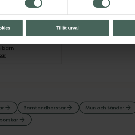
okies
Tillåt urval
rntandborstar
s barn
tar
ar
Barntandborstar
Mun och tänder
borstar