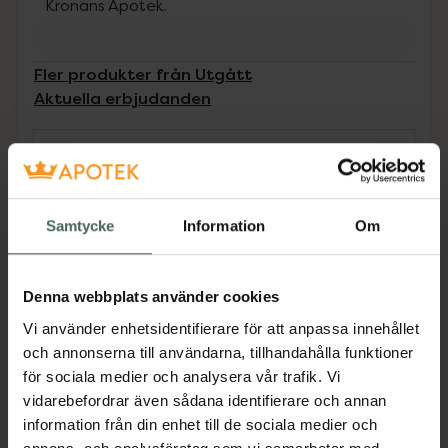
Kronans Apotek.
Fler produkter från Utgått
Aktuella erbjudanden
Beskrivning
Dölj
Dulcogas motverkar uppblåsthet och
Samtycke
Information
Om
förebygger gaser i magen. Dulcogas är
snabblösligt granulat som tas utan vatten, du
låter det smälta på tungan. Dulcogas ger
Denna webbplats använder cookies
snabb lindring. Dulcogas innehåller det aktiva
Vi använder enhetsidentifierare för att anpassa innehållet
ämnet simetikon. Simetikon är ett
och annonserna till användarna, tillhandahålla funktioner
gashämmande medel som bryter ner gas
för sociala medier och analysera vår trafik. Vi
som samlats i mage och tarm.Från 6 år.
vidarebefordrar även sådana identifierare och annan
Pepparmintsmak.Kan tas av gravida och
information från din enhet till de sociala medier och
ammande. 18 st dospåsar.Dulcogas är en