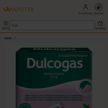
Kundklubb
Recept
Sök
Meny
Varukorg
Hem
Hoppa över Lista
Lista: . Innehåller 1 objekt.