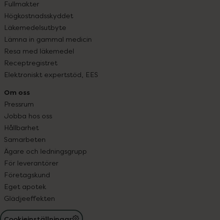
Fullmakter
Högkostnadsskyddet
Läkemedelsutbyte
Lämna in gammal medicin
Resa med läkemedel
Receptregistret
Elektroniskt expertstöd, EES
Om oss
Pressrum
Jobba hos oss
Hållbarhet
Samarbeten
Ägare och ledningsgrupp
För leverantörer
Företagskund
Eget apotek
Glädjeeffekten
Cookieinställningar