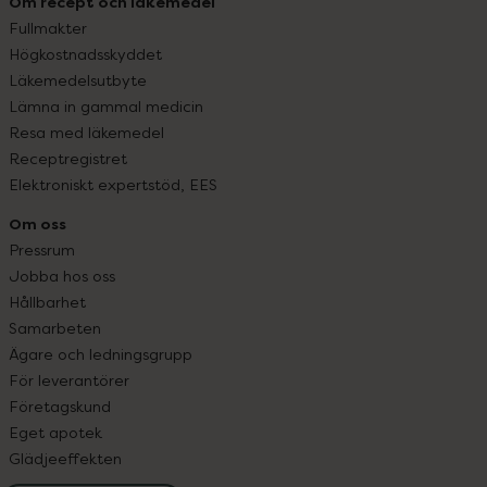
Om recept och läkemedel
Fullmakter
Högkostnadsskyddet
Läkemedelsutbyte
Lämna in gammal medicin
Resa med läkemedel
Receptregistret
Elektroniskt expertstöd, EES
Om oss
Pressrum
Jobba hos oss
Hållbarhet
Samarbeten
Ägare och ledningsgrupp
För leverantörer
Företagskund
Eget apotek
Glädjeeffekten