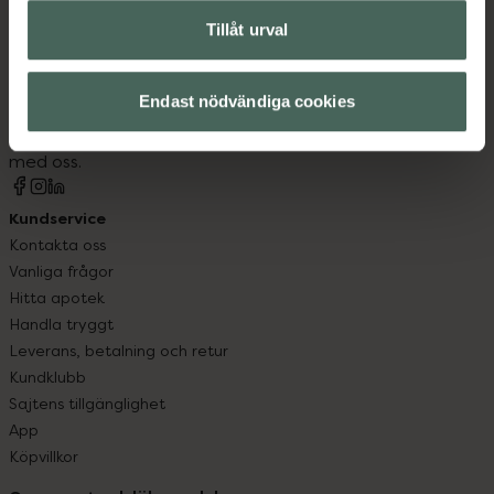
Tillåt urval
Kronans Apotek finns här för dig. Du hittar oss från Skåne i
syd till Lappland i norr, och online i mobilen och på
Endast nödvändiga cookies
datorn. Oavsett vem du är så är det vårt uppdrag att
hjälpa just dig att må lite bättre. Välkommen att prata
med oss.
Kundservice
Kontakta oss
Vanliga frågor
Hitta apotek
Handla tryggt
Leverans, betalning och retur
Kundklubb
Sajtens tillgänglighet
App
Köpvillkor