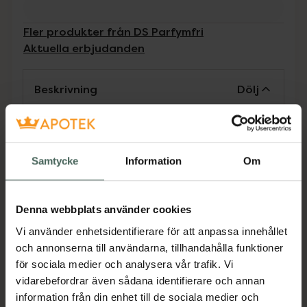
Fler produkter från DS Parfymfri
Aktuella erbjudanden
Beskrivning
Dölj
Tillför lätt och viktlös stadga samt naturlig
volym. Eliminerar statisk elektricitet. Ger
effektivt värmeskydd. Perfekt som bas för
Samtycke
Information
Om
fönstylning eller enkel styling med textur
Jämförpris
1,20 kr
/
ml
Denna webbplats använder cookies
EAN:
06417150007812
Vi använder enhetsidentifierare för att anpassa innehållet
Kategorier:
och annonserna till användarna, tillhandahålla funktioner
för sociala medier och analysera vår trafik. Vi
Hårolja och stylingkräm
Hårvård
Styling
vidarebefordrar även sådana identifierare och annan
Värmeskydd
information från din enhet till de sociala medier och