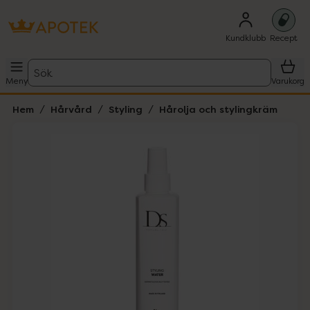
Kundklubb
Recept
Sök
Meny
Varukorg
Hem
Hårvård
Styling
Hårolja och stylingkräm
Hoppa över Lista
Lista: . Innehåller 1 objekt.