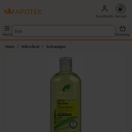
Kundklubb
Recept
Sök
Meny
Varukorg
Hem
Hårvård
Schampo
Hoppa över Lista
Lista: . Innehåller 1 objekt.