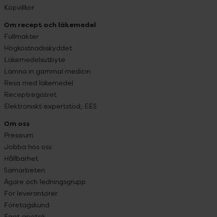
Köpvillkor
Om recept och läkemedel
Fullmakter
Högkostnadsskyddet
Läkemedelsutbyte
Lämna in gammal medicin
Resa med läkemedel
Receptregistret
Elektroniskt expertstöd, EES
Om oss
Pressrum
Jobba hos oss
Hållbarhet
Samarbeten
Ägare och ledningsgrupp
För leverantörer
Företagskund
Eget apotek