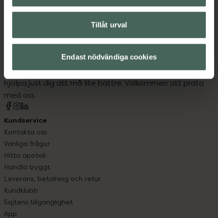
Tillåt urval
Kronans Apotek finns här för dig. Du hittar oss från Skåne i
Endast nödvändiga cookies
syd till Lappland i norr, och online i mobilen och på
datorn. Oavsett vem du är så är det vårt uppdrag att
hjälpa just dig att må lite bättre. Välkommen att prata
med oss.
Kundservice
Kontakta oss
Vanliga frågor
Hitta apotek
Handla tryggt
Leverans, betalning och retur
Kundklubb
Sajtens tillgänglighet
App