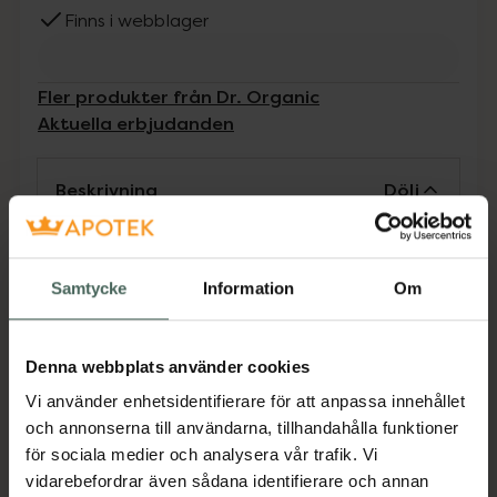
Finns i webblager
Fler produkter från Dr. Organic
Aktuella erbjudanden
Beskrivning
Dölj
Dr Organic Tea Tree Shampoo är ett
skonsamt men djuprengörande hårschampo
Samtycke
Information
Om
med ekologisk tea tree-olja och aloe vera.
Schampot rengör hår och hårbotten på ett
skonsamt sätt och gör att de känns
Denna webbplats använder cookies
uppfräschade och återfuktade.Passar
Vi använder enhetsidentifierare för att anpassa innehållet
normalt till fett hår.
och annonserna till användarna, tillhandahålla funktioner
Jämförpris
0,38 kr
/
ml
för sociala medier och analysera vår trafik. Vi
vidarebefordrar även sådana identifierare och annan
EAN:
05060176671089