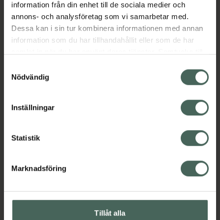
information från din enhet till de sociala medier och
Kategorier:
annons- och analysföretag som vi samarbetar med.
Hårvård
Schampo
Dessa kan i sin tur kombinera informationen med annan
information som du har tillhandahållit eller som de har
samlat in när du har använt deras tjänster. Samtycke till
Omdömen
Visa
cookies är frivilligt och du kan när som helst ändra eller
Samtyckesval
återkalla ditt samtycke via webbplatsens
Nödvändig
cookieinställningar. Ett återkallat samtycke påverkar inte
Innehåll
Visa
lagligheten av behandling som skett innan återkallelsen.
Inställningar
Instruktioner
Visa
Statistik
Marknadsföring
Upptäck flera produkter inom
Hårvård
Schampo
Tillåt alla