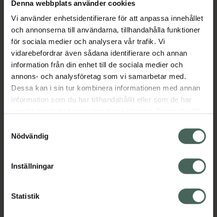
Denna webbplats använder cookies
lugnar och återfuktar huden och gör huden
Vi använder enhetsidentifierare för att anpassa innehållet
mjuk.
och annonserna till användarna, tillhandahålla funktioner
Jämförpris
8,30 kr
/
ml
för sociala medier och analysera vår trafik. Vi
vidarebefordrar även sådana identifierare och annan
EAN:
05060176674141
information från din enhet till de sociala medier och
Kategorier:
annons- och analysföretag som vi samarbetar med.
Ansiktsserum
Ansiktsvård
Dessa kan i sin tur kombinera informationen med annan
Ekologisk hudvård
Hudvård
information som du har tillhandahållit eller som de har
Snail mucin serum
samlat in när du har använt deras tjänster. Samtycke till
cookies är frivilligt och du kan när som helst ändra eller
Samtyckesval
återkalla ditt samtycke via webbplatsens
Nödvändig
Omdömen
Visa
cookieinställningar. Ett återkallat samtycke påverkar inte
lagligheten av behandling som skett innan återkallelsen.
Inställningar
Innehåll
Visa
Statistik
Instruktioner
Visa