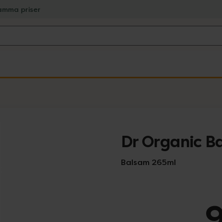
amma priser
Dr Organic B
Balsam 265ml
9