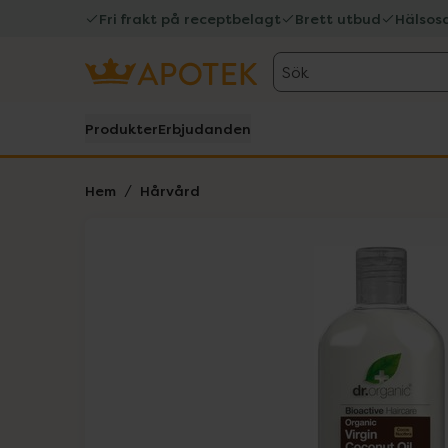
Fri frakt på receptbelagt
Brett utbud
Hälsos
Sök
Produkter
Erbjudanden
Hem
Hårvård
Hoppa över Lista
Lista: . Innehåller 1 objekt.