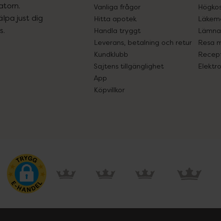
atorn.
Vanliga frågor
Högkos
lpa just dig
Hitta apotek
Läkem
s.
Handla tryggt
Lämna 
Leverans, betalning och retur
Resa 
Kundklubb
Recept
Sajtens tillgänglighet
Elektr
App
Köpvillkor