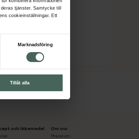
 tur kombinera informationen
deras tjänster. Samtycke till
ens cookieinställningar. Ett
Marknadsföring
Tillåt alla
cept och läkemedel
Om oss
kter
Pressrum