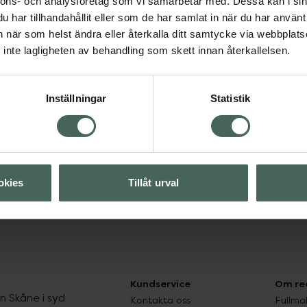
nnons- och analysföretag som vi samarbetar med. Dessa kan i sin
har tillhandahållit eller som de har samlat in när du har använt 
an när som helst ändra eller återkalla ditt samtycke via webbplats
Visa
inte lagligheten av behandling som skett innan återkallelsen.
Visa
Inställningar
Statistik
okies
Tillåt urval
Kundservice
Om re
ån Skåne i syd
Kontakta oss
Fullma