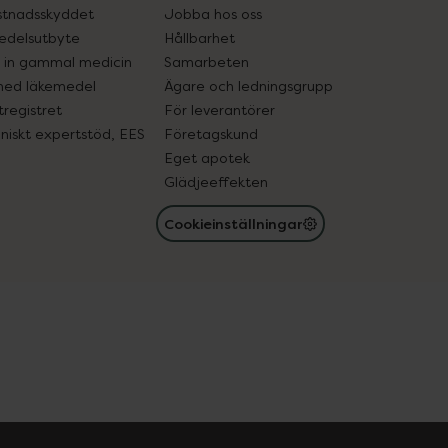
tnadsskyddet
Jobba hos oss
edelsutbyte
Hållbarhet
in gammal medicin
Samarbeten
med läkemedel
Ägare och ledningsgrupp
registret
För leverantörer
oniskt expertstöd, EES
Företagskund
Eget apotek
Glädjeeffekten
Cookieinställningar