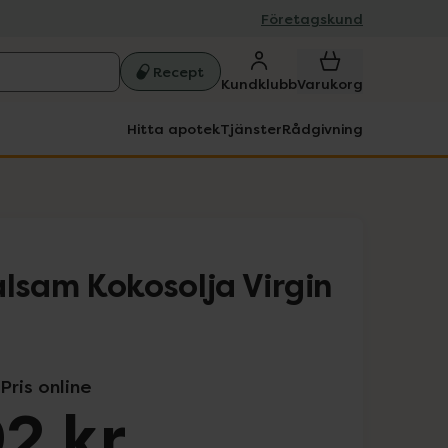
Företagskund
Recept
Kundklubb
Varukorg
Hitta apotek
Tjänster
Rådgivning
alsam Kokosolja Virgin
Pris online
2 kr