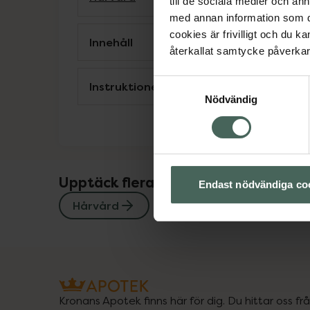
till de sociala medier och a
med annan information som du 
cookies är frivilligt och du k
Innehåll
återkallat samtycke påverkar 
Samtyckesval
Instruktioner
Nödvändig
Upptäck flera produkter inom
Endast nödvändiga co
Hårvård
Kronans Apotek finns här för dig. Du hittar oss fr