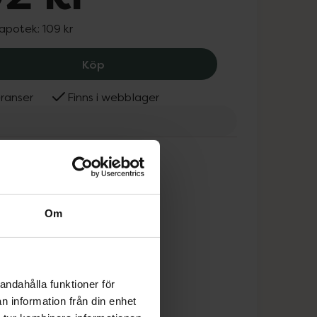
 apotek:
109 kr
Dr Organic Balsam Kokosolja Virgin, 9
Köp
ranser
Finns i webblager
Organic
Om
andahålla funktioner för
n information från din enhet