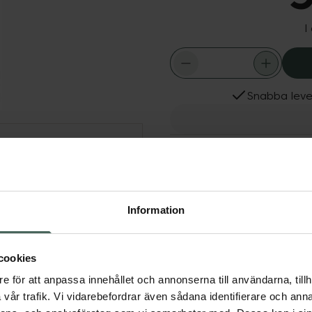
I
Snabba leve
Dölj
Fler produkter från Dr. 
Aktuella erbjudanden
, baserad på ekologisk
et vackert glänsande och
Information
schampo kokos virgin.
cookies
e för att anpassa innehållet och annonserna till användarna, tillh
vår trafik. Vi vidarebefordrar även sådana identifierare och anna