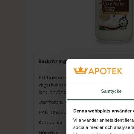
Beskrivning
Ett balsam som både ger volym och skydd
virgin kokosola. Återfuktar och lämnar hår
Samtycke
lent. Använd tillsammans med dr organics 
Jämförpris
411,32 kr
/
l
Denna webbplats använder 
EAN:
05060176674981
Vi använder enhetsidentifierar
Kategorier:
sociala medier och analysera 
Hårvård