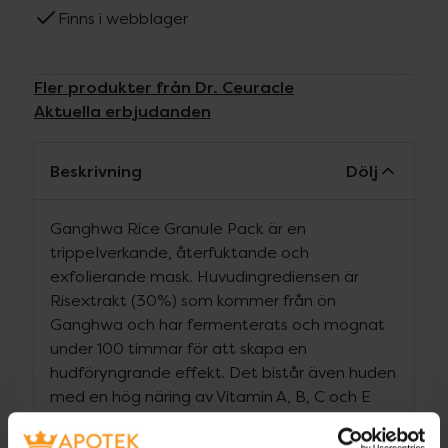
Finns i webblager
Fler produkter från Dr. Ceuracle
Aktuella erbjudanden
Beskrivning
Dölj
Ganghwa Rice Granule Pack är en
trippelverkande, återfuktande och
exfolierande mask. Huvudingrediensen är
Risextrakt (30%) som kommer från ön
Ganghwa och har fermenterats och mognat
under 100 timmar för att skapa en
hudföryngrande effekt. Det bistår även huden
med en hög näring av Vitamin A, B, C och E
som ger huden näring och fukt.