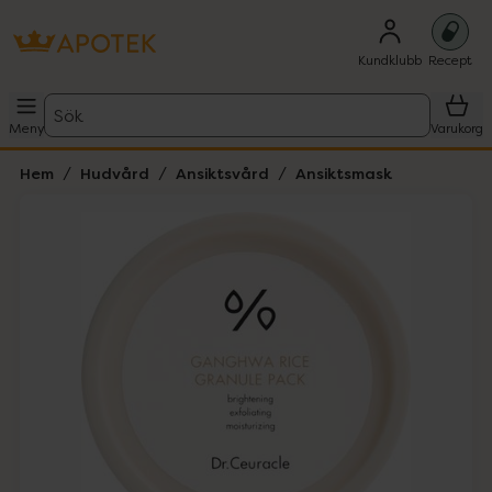
Kundklubb
Recept
Sök
Meny
Varukorg
Hem
Hudvård
Ansiktsvård
Ansiktsmask
Hoppa över Lista
Lista: . Innehåller 3 objekt.