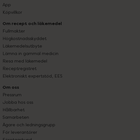
App
Köpvillkor
Om recept och läkemedel
Fullmakter
Högkostnadsskyddet
Läkemedelsutbyte
Lämna in gammal medicin
Resa med läkemedel
Receptregistret
Elektroniskt expertstöd, EES
Om oss
Pressrum
Jobba hos oss
Hållbarhet
Samarbeten
Ägare och ledningsgrupp
För leverantörer
Företagskund