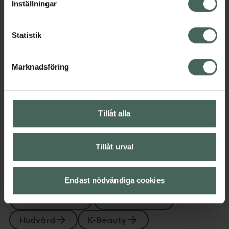
Inställningar
Kategorier:
Ansiktsmask
Ansiktsvård
Hudvård
K-Beauty
Statistik
Omdömen
Visa
Marknadsföring
Innehåll
Visa
Tillåt alla
Instruktioner
Visa
Tillåt urval
Endast nödvändiga cookies
Upptäck flera produkter inom
Ansiktsmask
Ansiktsvård
Hudvård
K-Beauty