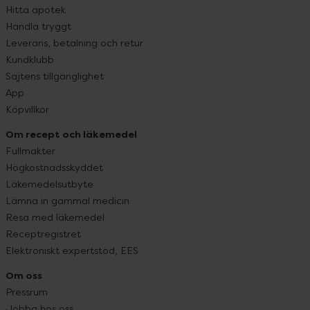
Hitta apotek
Handla tryggt
Leverans, betalning och retur
Kundklubb
Sajtens tillgänglighet
App
Köpvillkor
Om recept och läkemedel
Fullmakter
Högkostnadsskyddet
Läkemedelsutbyte
Lämna in gammal medicin
Resa med läkemedel
Receptregistret
Elektroniskt expertstöd, EES
Om oss
Pressrum
Jobba hos oss