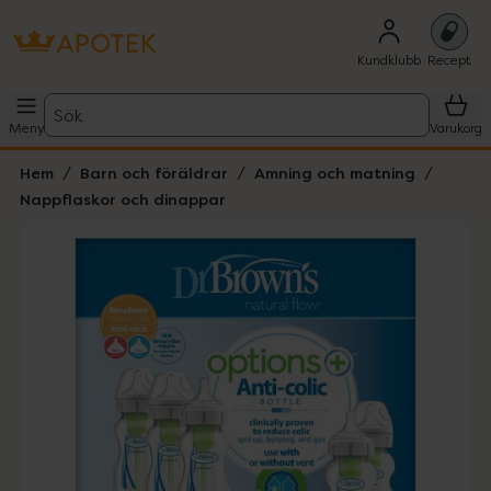
Kundklubb
Recept
Sök
Meny
Varukorg
Hem
Barn och föräldrar
Amning och matning
Nappflaskor och dinappar
Hoppa över Lista
Lista: . Innehåller 2 objekt.