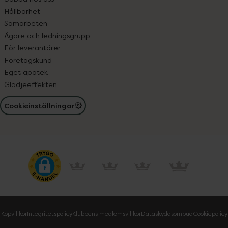
Hållbarhet
Samarbeten
Ägare och ledningsgrupp
För leverantörer
Företagskund
Eget apotek
Glädjeeffekten
Cookieinställningar
Köpvillkor
Integritetspolicy
Klubbens medlemsvillkor
Dataskyddsombud
Cookiepolicy