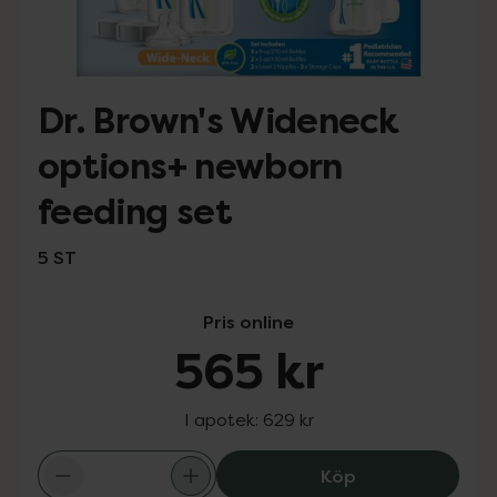
Dr. Brown's Wideneck
options+ newborn
feeding set
5 ST
Pris online
565 kr
I apotek:
629 kr
Köp