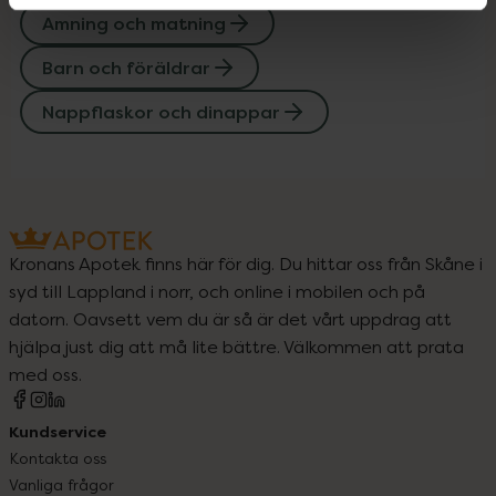
Amning och matning
Barn och föräldrar
Nappflaskor och dinappar
Kronans Apotek finns här för dig. Du hittar oss från Skåne i
syd till Lappland i norr, och online i mobilen och på
datorn. Oavsett vem du är så är det vårt uppdrag att
hjälpa just dig att må lite bättre. Välkommen att prata
med oss.
Kundservice
Kontakta oss
Vanliga frågor