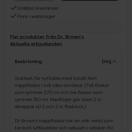
Snabba leveranser
Finns i webblager
Fler produkter från Dr. Brown's
Aktuella erbjudanden
Beskrivning
Dölj
Startset för nyfödda med totalt fem
nappflaskor i två olika storlekar. (Två flaskor
som rymmer 270 ml och tre flaskor som
rymmer 150 ml. Medföljer gör även 2 st
dinappar stl 2 och 2 st flasklock.)
Dr Brown's nappflaskor har en unik ventil som
tar bort luftbubblor och vakuum i vätskan för