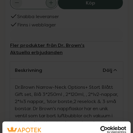
Dr. Brown's Nn O
Köp
Snabba leveranser
Finns i webblager
Fler produkter från Dr. Brown's
Aktuella erbjudanden
Beskrivning
Dölj
Dr.Brown Narrow-Neck Options+ Stort Blått
Gift set, Blå 3*250ml , ​​2*120ml, , 2*lv2-nappar,
2*lv3 nappar,, 1stor borste,2 reselock & 3 små
borstar. Dr Brown's nappflaskor har en unik
ventil som tar bort luftbubblor och vakuum i
vätskan för att motverka magbesvär, som
kolik, hos barnet. Barnet kan suga i sin egen