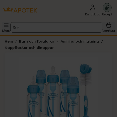
Kundklubb
Recept
Sök
Meny
Varukorg
Hem
Barn och föräldrar
Amning och matning
Nappflaskor och dinappar
Hoppa över Lista
Lista: . Innehåller 2 objekt.