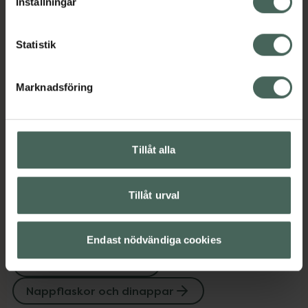
Inställningar
Jämförpris
125,80 kr
/
st
EAN:
00072239327845
Statistik
Kategorier:
Amning och matning
Barn och föräldrar
Marknadsföring
Nappflaskor och dinappar
Omdömen
Visa
Tillåt alla
Tillåt urval
Upptäck flera produkter inom
Amning och matning
Endast nödvändiga cookies
Barn och föräldrar
Nappflaskor och dinappar