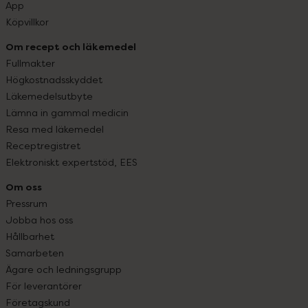
App
Köpvillkor
Om recept och läkemedel
Fullmakter
Högkostnadsskyddet
Läkemedelsutbyte
Lämna in gammal medicin
Resa med läkemedel
Receptregistret
Elektroniskt expertstöd, EES
Om oss
Pressrum
Jobba hos oss
Hållbarhet
Samarbeten
Ägare och ledningsgrupp
För leverantörer
Företagskund