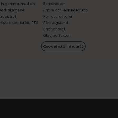
in gammal medicin
Samarbeten
med läkemedel
Ägare och ledningsgrupp
registret
För leverantörer
oniskt expertstöd, EES
Företagskund
Eget apotek
Glädjeeffekten
Cookieinställningar