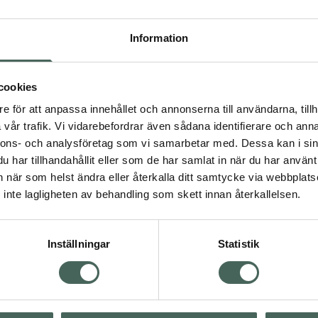
 medium solbränna och
t av en härlig och sund
med vår lyxiga formula
Information
4.1 av 5 i omdöme
dermatologiskt testad
Dove Summer Reviv
 djupet. Dove Summer
Light To Medium
en kombinerad lyxig
cookies
Brun Utan Sol 200 Ml
udvård som ger en
e för att anpassa innehållet och annonserna till användarna, tillh
tat inspiration från
Pris online
vår trafik. Vi vidarebefordrar även sådana identifierare och anna
64 kr
nnons- och analysföretag som vi samarbetar med. Dessa kan i sin
har tillhandahållit eller som de har samlat in när du har använt 
Köp båda för
:
an när som helst ändra eller återkalla ditt samtycke via webbplats
163 kr
inte lagligheten av behandling som skett innan återkallelsen.
ård
Inställningar
Statistik
Visa