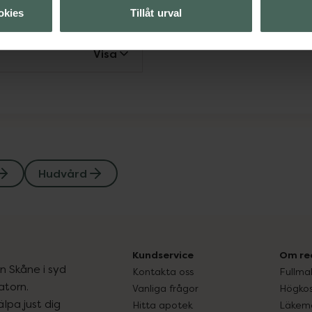
Visa
okies
Tillåt urval
Visa
Hudvård
Kundservice
Om re
ån Skåne i syd
Kontakta oss
Fullma
atorn.
Vanliga frågor
Högkos
lpa just dig
Hitta apotek
Läkem