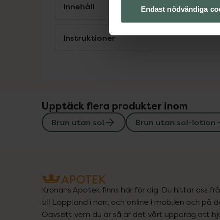
Innehåll
Endast nödvändiga co
Instruktioner
Upptäck flera produkter inom
Brun utan sol
Brun utan sol-lotion
Kronans Apotek finns här för dig. Du hittar oss fr
till Lappland i norr, och online i mobilen och på d
Oavsett vem du är så är det vårt uppdrag att hjä