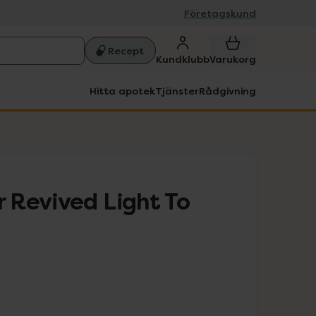
Företagskund
Recept
Kundklubb
Varukorg
Hitta apotek
Tjänster
Rådgivning
Revived Light To