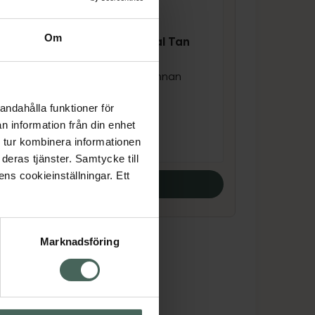
Om
NIVEA Q10 Gradual Tan
ed
Body Lotion
Bygger upp solbrännan
250 ml
andahålla funktioner för
Pris online
n information från din enhet
99 kr
 tur kombinera informationen
deras tjänster. Samtycke till
ens cookieinställningar. Ett
Köp båda
Marknadsföring