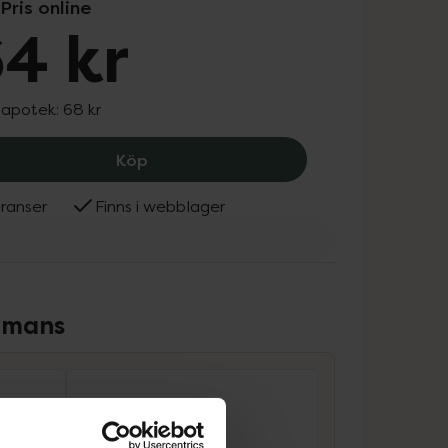
Pris online
4 kr
 apotek:
68 kr
Dove Summer Revived Light To Mediu
Köp
ranser
Finns i webblager
ammans