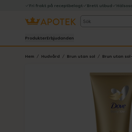
Fri frakt på receptbelagt
Brett utbud
Hälsos
Sök
Produkter
Erbjudanden
Hem
Hudvård
Brun utan sol
Brun utan sol-
Hoppa över Lista
Lista: . Innehåller 1 objekt.