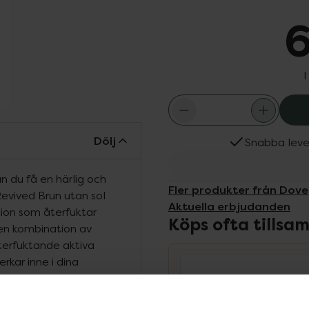
6
I
Dölj
Snabba leve
n du få en härlig och
Fler produkter från Dove
evived Brun utan sol
Aktuella erbjudanden
tion som återfuktar
Köps ofta tills
en kombination av
terfuktande aktiva
rkar inne i dina
rligt solkysst utseende
Summer Revived Brun