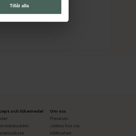
Tillåt alla
cept och läkemedel
Om oss
kter
Pressrum
tnadsskyddet
Jobba hos oss
edelsutbyte
Hållbarhet