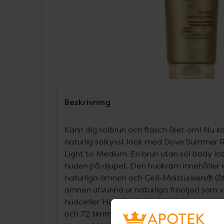
Beskrivning
Känn dig solbrun och fräsch året om! Nu ka
naturlig solkysst look med Dove Summer R
Light to Medium. En brun utan sol body lo
huden på djupet. Den hudkräm innehåller 
naturliga ämnen och Cell-Moisturisers® (å
ämnen utvunna ur naturliga fröoljor) som ve
hudceller. Hudvård som ger huden ett natu
och 72 timmars aktiv återfuktning. Dove 