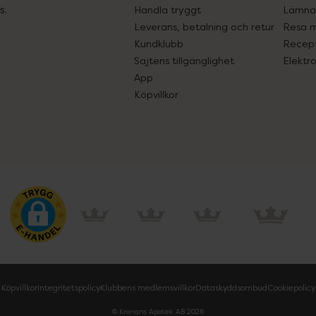
s.
Handla tryggt
Lämna 
Leverans, betalning och retur
Resa 
Kundklubb
Recept
Sajtens tillgänglighet
Elektr
App
Köpvillkor
Köpvillkor
Integritetspolicy
Klubbens medlemsvillkor
Dataskyddsombud
Cookiepolicy
© Kronans Apotek AB
2026