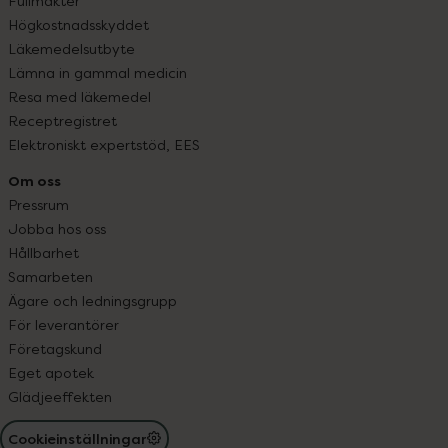
Fullmakter
Högkostnadsskyddet
Läkemedelsutbyte
Lämna in gammal medicin
Resa med läkemedel
Receptregistret
Elektroniskt expertstöd, EES
Om oss
Pressrum
Jobba hos oss
Hållbarhet
Samarbeten
Ägare och ledningsgrupp
För leverantörer
Företagskund
Eget apotek
Glädjeeffekten
Cookieinställningar