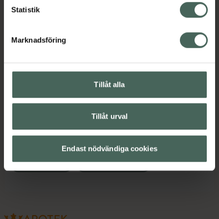
Kategorier:
Statistik
Hudvård
Kroppsvård
Marknadsföring
Innehåll
Visa
Tillåt alla
Instruktioner
Visa
Tillåt urval
Upptäck flera produkter inom
Endast nödvändiga cookies
Hudvård
Kroppsvård