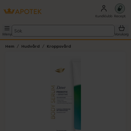
Kundklubb
Recept
Sök
Meny
Varukorg
Hem
Hudvård
Kroppsvård
Hoppa över Lista
Lista: . Innehåller 1 objekt.