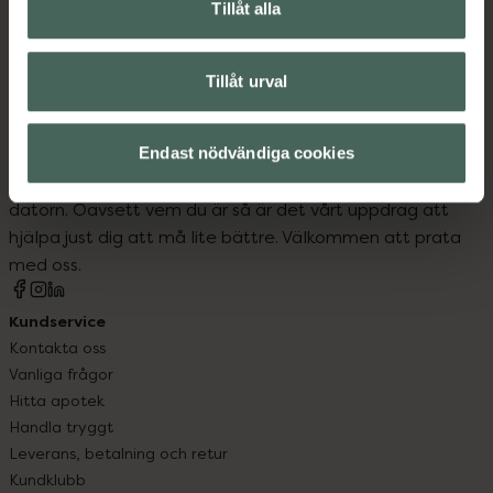
Barn och föräldrar
Barntillbehör
Tillåt alla
Tillåt urval
Kronans Apotek finns här för dig. Du hittar oss från Skåne i
Endast nödvändiga cookies
syd till Lappland i norr, och online i mobilen och på
datorn. Oavsett vem du är så är det vårt uppdrag att
hjälpa just dig att må lite bättre. Välkommen att prata
med oss.
Kundservice
Kontakta oss
Vanliga frågor
Hitta apotek
Handla tryggt
Leverans, betalning och retur
Kundklubb