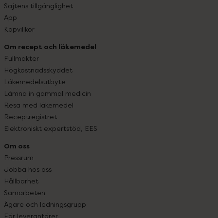
Sajtens tillgänglighet
App
Köpvillkor
Om recept och läkemedel
Fullmakter
Högkostnadsskyddet
Läkemedelsutbyte
Lämna in gammal medicin
Resa med läkemedel
Receptregistret
Elektroniskt expertstöd, EES
Om oss
Pressrum
Jobba hos oss
Hållbarhet
Samarbeten
Ägare och ledningsgrupp
För leverantörer