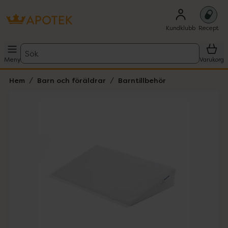
Kundklubb
Recept
Sök
Meny
Varukorg
Hem
Barn och föräldrar
Barntillbehör
Hoppa över Lista
Lista: . Innehåller 4 objekt.