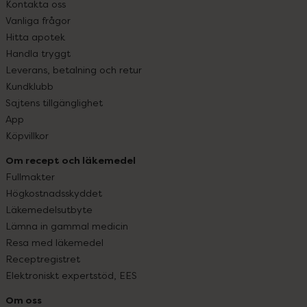
Kontakta oss
Vanliga frågor
Hitta apotek
Handla tryggt
Leverans, betalning och retur
Kundklubb
Sajtens tillgänglighet
App
Köpvillkor
Om recept och läkemedel
Fullmakter
Högkostnadsskyddet
Läkemedelsutbyte
Lämna in gammal medicin
Resa med läkemedel
Receptregistret
Elektroniskt expertstöd, EES
Om oss