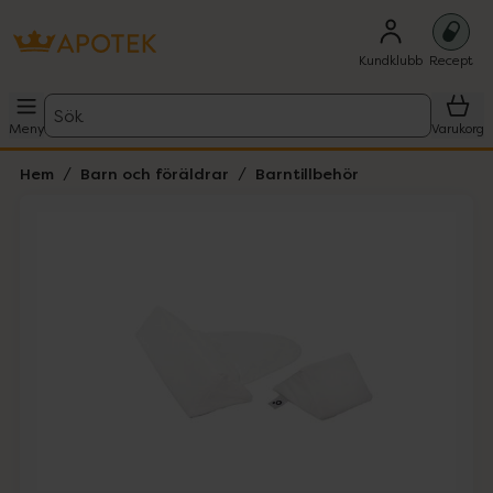
Kundklubb
Recept
Sök
Meny
Varukorg
Hem
Barn och föräldrar
Barntillbehör
Hoppa över Lista
Lista: . Innehåller 3 objekt.