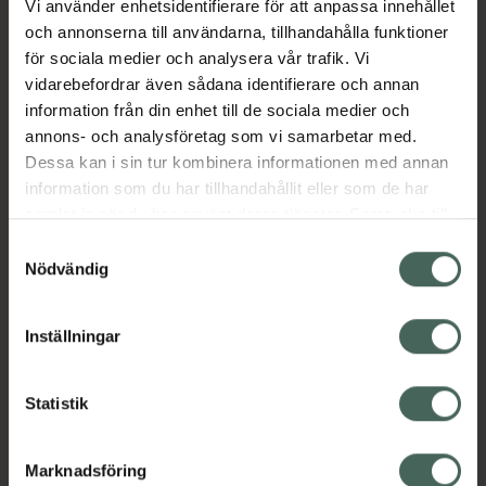
Vi använder enhetsidentifierare för att anpassa innehållet
TEX-certifierat och kan maskintvättas i 60
och annonserna till användarna, tillhandahålla funktioner
°C.Används från nyfödd upp till ca 6 månader,
för sociala medier och analysera vår trafik. Vi
eller tills barnet kan vända sig själv. Kan
vidarebefordrar även sådana identifierare och annan
användas i spjälsäng, vagga, barnvagn och
information från din enhet till de sociala medier och
babynest med tillräckligt andningsutrymme.
annons- och analysföretag som vi samarbetar med.
Rekommenderas av vårdpersonal som
Dessa kan i sin tur kombinera informationen med annan
barnläkare och fysioterapeuter. Användning
information som du har tillhandahållit eller som de har
ska avslutas när barnet börjar vända sig själv,
samlat in när du har använt deras tjänster. Samtycke till
och vid osäkerhet bör BVC kontaktas.
cookies är frivilligt och du kan när som helst ändra eller
Samtyckesval
EAN:
05400653003499
återkalla ditt samtycke via webbplatsens
Nödvändig
cookieinställningar. Ett återkallat samtycke påverkar inte
Kategorier:
lagligheten av behandling som skett innan återkallelsen.
Barn och föräldrar
Barntillbehör
Inställningar
Statistik
Innehåll
Visa
Marknadsföring
Instruktioner
Visa