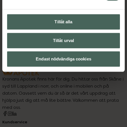
Tillåt alla
Upptäck flera produkter inom
Barn och föräldrar
Barntillbehör
Tillåt urval
Endast nödvändiga cookies
Kronans Apotek finns här för dig. Du hittar oss från Skåne i
syd till Lappland i norr, och online i mobilen och på
datorn. Oavsett vem du är så är det vårt uppdrag att
hjälpa just dig att må lite bättre. Välkommen att prata
med oss.
Kundservice