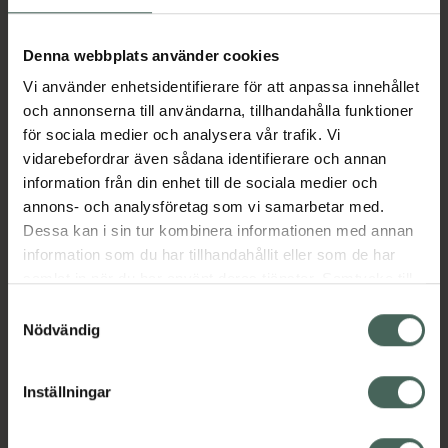
Köp båda för
:
85,80 kr
Denna webbplats använder cookies
Köp båda
Vi använder enhetsidentifierare för att anpassa innehållet
och annonserna till användarna, tillhandahålla funktioner
för sociala medier och analysera vår trafik. Vi
Beskrivning
Dölj
vidarebefordrar även sådana identifierare och annan
information från din enhet till de sociala medier och
annons- och analysföretag som vi samarbetar med.
Delikat hundgodis gjort av enbart lammkött
Dessa kan i sin tur kombinera informationen med annan
och med en oemotståndlig smak. Kan lätt
information som du har tillhandahållit eller som de har
delas till lämpliga bitar. Helt fritt från vete och
samlat in när du har använt deras tjänster. Samtycke till
utan tillsatt socker. Kommer i en praktisk och
cookies är frivilligt och du kan när som helst ändra eller
Samtyckesval
återförslutningsbar förpackning. Grade A-
återkalla ditt samtycke via webbplatsens
Nödvändig
lammkött. Slices of lamb.
cookieinställningar. Ett återkallat samtycke påverkar inte
Jämförpris
0,54 kr
/
g
lagligheten av behandling som skett innan återkallelsen.
Inställningar
EAN:
07312134793332
Kategorier: