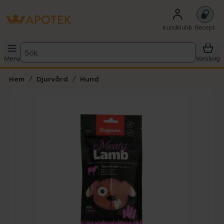
Kundklubb
Recept
Sök
Meny
Varukorg
Hem
Djurvård
Hund
Hoppa över Lista
Lista: . Innehåller 3 objekt.