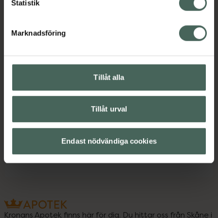
Statistik
Djurvård
Hund
Marknadsföring
Omdömen
Visa
Tillåt alla
Instruktioner
Visa
Tillåt urval
Upptäck flera produkter inom
Endast nödvändiga cookies
Djurvård
Hund
Kronans Apotek finns här för dig. Du hittar oss från Skåne i