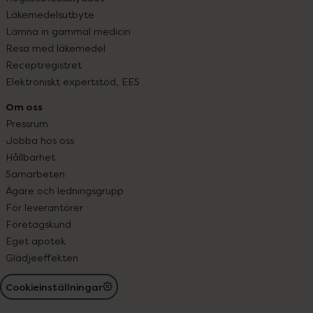
Läkemedelsutbyte
Lämna in gammal medicin
Resa med läkemedel
Receptregistret
Elektroniskt expertstöd, EES
Om oss
Pressrum
Jobba hos oss
Hållbarhet
Samarbeten
Ägare och ledningsgrupp
För leverantörer
Företagskund
Eget apotek
Glädjeeffekten
Cookieinställningar