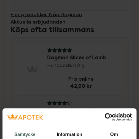
Fler produkter från Dogman
Aktuella erbjudanden
Köps ofta tillsammans
5 av 5 i omdöme
Dogman Slices of Lamb
Hundgodis 80 g
Pris online
42,90 kr
4.3 av 5 i omdöme
Dogman Slices of Beef
Hundgodis 80 g
Pris online
Samtycke
Information
Om
42,90 kr