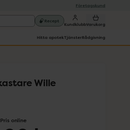
Företagskund
Recept
Kundklubb
Varukorg
Hitta apotek
Tjänster
Rådgivning
astare Wille
Pris online