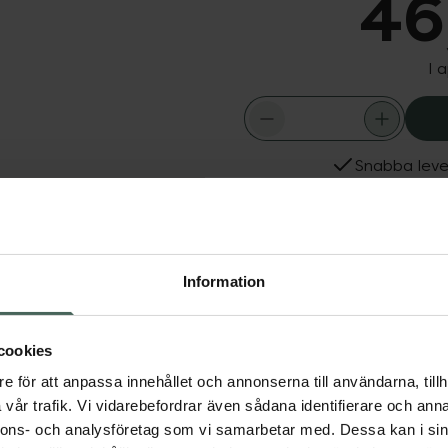
46
I 
Snabba leve
Dölj
Fler produkter från Dog
Aktuella erbjudanden
len långt! Gör
nande för din hund.
Information
ande reservbollar i 2-
cookies
e för att anpassa innehållet och annonserna till användarna, tillh
vår trafik. Vi vidarebefordrar även sådana identifierare och anna
nnons- och analysföretag som vi samarbetar med. Dessa kan i sin