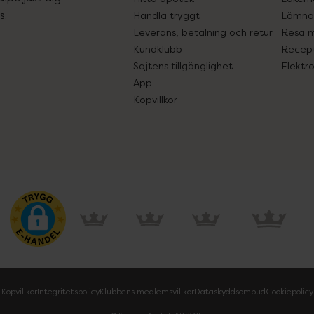
s.
Handla tryggt
Lämna 
Leverans, betalning och retur
Resa 
Kundklubb
Recept
Sajtens tillgänglighet
Elektr
App
Köpvillkor
Köpvillkor
Integritetspolicy
Klubbens medlemsvillkor
Dataskyddsombud
Cookiepolicy