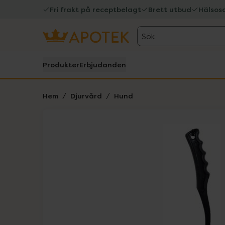
Fri frakt på receptbelagt
Brett utbud
Hälsos
Sök
Produkter
Erbjudanden
Hem
Djurvård
Hund
Hoppa över Lista
Lista: . Innehåller 1 objekt.