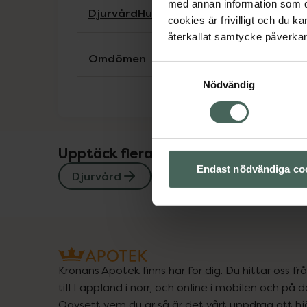
med annan information som du 
Djurvård
Hund
cookies är frivilligt och du k
återkallat samtycke påverkar 
Omdömen
Samtyckesval
Nödvändig
Upptäck flera produkter inom
Endast nödvändiga co
Djurvård
Hund
Kronans Apotek finns här för dig. Du hittar oss fr
till Lappland i norr, och online i mobilen och på d
Oavsett vem du är så är det vårt uppdrag att hjä