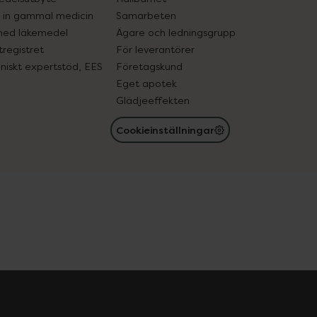
in gammal medicin
Samarbeten
med läkemedel
Ägare och ledningsgrupp
registret
För leverantörer
oniskt expertstöd, EES
Företagskund
Eget apotek
Glädjeeffekten
Cookieinställningar