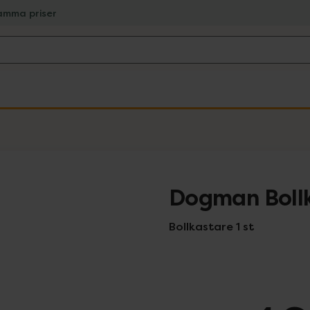
amma priser
Dogman Bollk
Bollkastare 1 st