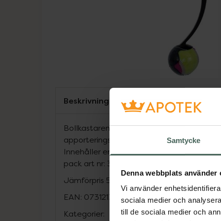
Beskrivning
Bollkastaren som hjälper dig att kasta bol
apporteringsleken skojigare och mer utma
Samtycke
Innehåller en bollkastare och en boll. Pass
pack art nr: 333336.
Denna webbplats använder 
Jämförpris
59,90 kr
/
st
Vi använder enhetsidentifierar
EAN:
07312133333379
sociala medier och analysera 
till de sociala medier och a
Kategorier: