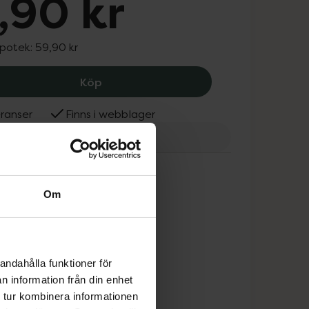
,90 kr
apotek:
59,90 kr
Dogman Bollkastare Wille, 46.9 kr.
Köp
ranser
Finns i webblager
man
Om
andahålla funktioner för
n information från din enhet
 tur kombinera informationen