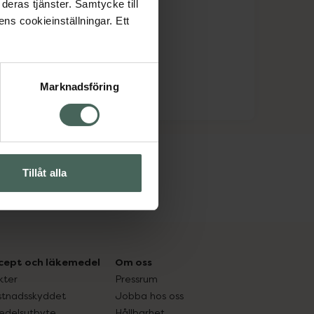
deras tjänster. Samtycke till
ens cookieinställningar. Ett
Marknadsföring
Tillåt alla
cept och läkemedel
Om oss
kter
Pressrum
tnadsskyddet
Jobba hos oss
edelsutbyte
Hållbarhet