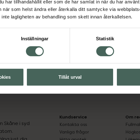
har tillhandahållit eller som de har samlat in när du har använt 
an när som helst ändra eller återkalla ditt samtycke via webbplats
inte lagligheten av behandling som skett innan återkallelsen.
Visa
Inställningar
Statistik
okies
Tillåt urval
Kundservice
Om re
ån Skåne i syd
Kontakta oss
Fullma
atorn.
Vanliga frågor
Högkos
lpa just dig
Hitta apotek
Läkem